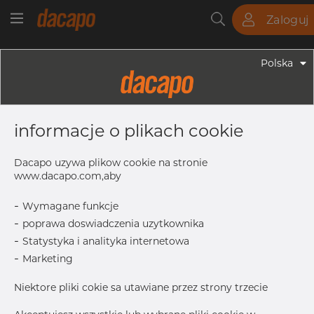
Zaloguj
Rury
Pręty
Blachy
Armatura
Polska
Armatura - Armatura Spożywcza
70.0 X 2.0 Mm Lo=80 - Trójnik
informacje o plikach cookie
Krótki, 4307/304L, DIN 11852 TK /
EN 10374 TS, Satynowy, Rₐ 0,8 Μm,
Dacapo uzywa plikow cookie na stronie
FD+, Hartowane
www.dacapo.com,aby
-
Wymagane funkcje
-
poprawa doswiadczenia uzytkownika
S1
2.0 mm
-
Statystyka i analityka internetowa
L1
40.0 mm
-
Marketing
D1
70.0 mm
Niektore pliki cokie sa utawiane przez strony trzecie
L0
80.0 mm
Skontaktuj się z Dacapo,