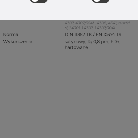
Product group
Trójnik krótki
Jakość
4307/304L
304, 304/304L, 304L, 4301, 4301/304,
4301/4307, 4301/6 304/L, 4301/7 304/L,
4307, 4307/304L, 4308, 4541, rustfri,
rf, 1.4301, 1.4307, 1.4307/304L
Norma
DIN 11852 TK / EN 10374 TS
Wykończenie
satynowy, Rₐ 0,8 µm, FD+,
hartowane