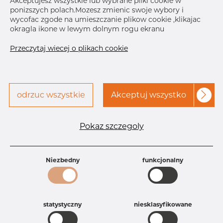
drukuj etykiete
Akceptujesz wszystkie lub wybrane pliki cookie w
aby uzyskać dostęp
ponizszych polach.Mozesz zmienic swoje wybory i
wycofac zgode na umieszczanie plikow cookie ,klikajac
okragla ikone w lewym dolnym rogu ekranu
DOSTAWA
Oct 14, 2026
40
Następna
Przeczytaj wiecej o plikach cookie
dostawa
Nov 25, 2026
120
SZCZEGÓŁY
odrzuc wszystkie
Akceptuj wszystko
Specyfikacja produktu
Pokaz szczegoly
Id produktu
DT41135374
Rozmiar
70 mm
Grubość
2 mm
Niezbedny
funkcjonalny
Długość
80 mm
Waga
0.48 kg
Główna grupa
Armatura
Grupa
Armatura spożywcza
statystyczny
niesklasyfikowane
rezerwowa sprzedaz
Trójniki