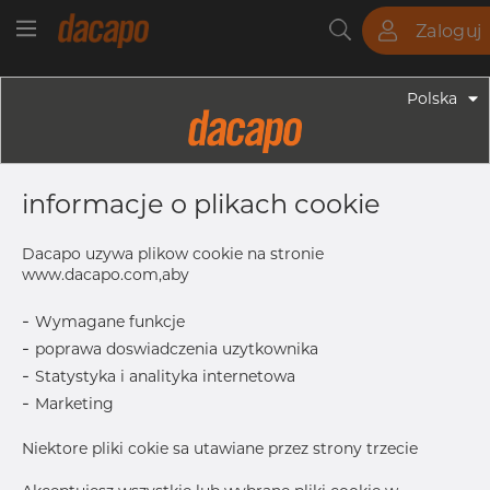
Zaloguj
Rury
Pręty
Blachy
Armatura
Polska
Armatura - Armatura Spożywcza
25.0 -38.0 / DN 25-40 K= 50.5 -
informacje o plikach cookie
Klamra, Typ SH, 316, K=50,5
Dacapo uzywa plikow cookie na stronie
www.dacapo.com,aby
C
102.0 mm
-
Wymagane funkcje
K
50.5 mm
-
poprawa doswiadczenia uzytkownika
W
17.0 mm
-
Statystyka i analityka internetowa
B
77.0 mm
-
Marketing
Niektore pliki cokie sa utawiane przez strony trzecie
drukuj etykiete