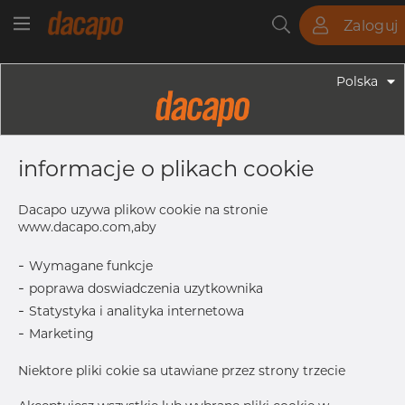
Zaloguj
Rury
Pręty
Blachy
Armatura
Polska
Armatura - Armatura Spożywcza
101.6 Mm / DN100 K=119.0 - Klamra,
informacje o plikach cookie
Typ Food & Dairy Plus, 316, K=119
Dacapo uzywa plikow cookie na stronie
www.dacapo.com,aby
L2
48.0 mm
-
Wymagane funkcje
W
16.0 mm
-
poprawa doswiadczenia uzytkownika
K
119.0 mm
-
Statystyka i analityka internetowa
L1
162.95 mm
-
Marketing
B
5/16-18UNC
Niektore pliki cokie sa utawiane przez strony trzecie
Skontaktuj się z Dacapo,
drukuj etykiete
aby uzyskać dostęp