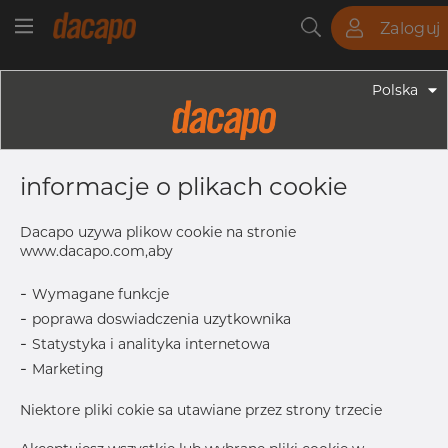
Zaloguj
Rury
Pręty
Blachy
Armatura
Polska
Armatura - Armatura Spożywcza
6.0 - 18.0 Mm K= 25.4 - Klamra, Typ
informacje o plikach cookie
Food & Dairy Plus, 316, K=25
Dacapo uzywa plikow cookie na stronie
www.dacapo.com,aby
K
25.4 mm
-
Wymagane funkcje
L1
53.75 mm
-
poprawa doswiadczenia uzytkownika
L2
40.0 mm
-
Statystyka i analityka internetowa
W
16.0 mm
-
Marketing
B
5/16-18UNC
Niektore pliki cokie sa utawiane przez strony trzecie
Skontaktuj się z Dacapo,
drukuj etykiete
aby uzyskać dostęp