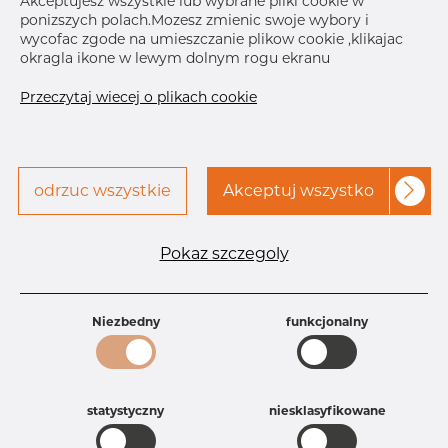
Akceptujesz wszystkie lub wybrane pliki cookie w
ponizszych polach.Mozesz zmienic swoje wybory i
wycofac zgode na umieszczanie plikow cookie ,klikajac
okragla ikone w lewym dolnym rogu ekranu
Przeczytaj wiecej o plikach cookie
odrzuc wszystkie
Akceptuj wszystko
Specyfikacja produktu
Id produktu
DC30086570
Pokaz szczegoly
Rozmiar
114,3 mm
Waga
0.6 kg
Główna grupa
Armatura
Niezbedny
funkcjonalny
Grupa
Armatura spożywcza
rezerwowa sprzedaz
Zaciski
Product group
Clamp, ring, type S, middle
hinged version
statystyczny
niesklasyfikowane
Jakość
304
304, 304/304L, 304L, 4301, 4301/304,