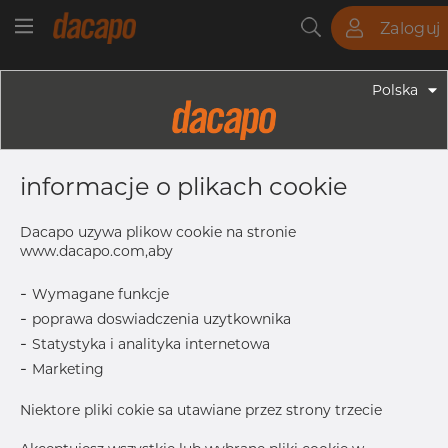
Zaloguj
Rury
Pręty
Blachy
Armatura
Polska
Armatura - Armatura Spożywcza
114.3 Mm K=130.0 - Clamp, Ring,
informacje o plikach cookie
Type S, Middle Hinged Version,
304, K=130
Dacapo uzywa plikow cookie na stronie
www.dacapo.com,aby
-
Wymagane funkcje
drukuj etykiete
-
poprawa doswiadczenia uzytkownika
-
Statystyka i analityka internetowa
-
Marketing
Niektore pliki cokie sa utawiane przez strony trzecie