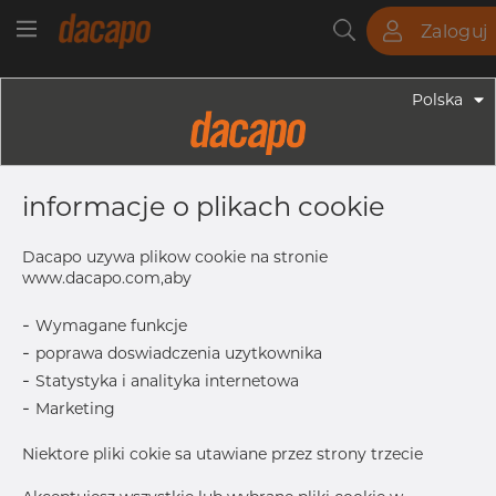
Zaloguj
Rury
Pręty
Blachy
Armatura
Polska
Armatura - Armatura Spożywcza
DN 150 - 6" K=167.0 - Klamra, Typ
informacje o plikach cookie
Food & Dairy Plus, 304, K=167
Dacapo uzywa plikow cookie na stronie
www.dacapo.com,aby
W
22.0 mm
-
Wymagane funkcje
L1
217.15 mm
-
poprawa doswiadczenia uzytkownika
K
167.0 mm
-
Statystyka i analityka internetowa
L2
55.0 mm
-
Marketing
B
5/16-18UNC
Niektore pliki cokie sa utawiane przez strony trzecie
Skontaktuj się z Dacapo,
drukuj etykiete
aby uzyskać dostęp