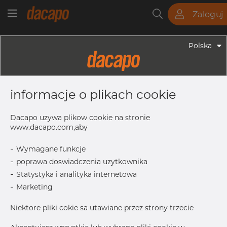
Zaloguj
Rury
Pręty
Blachy
Armatura
Polska
Armatura - Armatura Spożywcza
6.0 - 18.0 Mm K= 25.0 - Klamra, Typ
informacje o plikach cookie
Food & Dairy Plus, 304, K=25
Dacapo uzywa plikow cookie na stronie
www.dacapo.com,aby
W
16.0 mm
-
Wymagane funkcje
K
25.4 mm
-
poprawa doswiadczenia uzytkownika
L1
53.75 mm
-
Statystyka i analityka internetowa
L2
40.0 mm
-
Marketing
B
5/16-18UNC
Niektore pliki cokie sa utawiane przez strony trzecie
Skontaktuj się z Dacapo,
drukuj etykiete
aby uzyskać dostęp