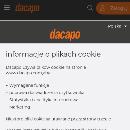
Zaloguj
Rury
Pręty
Blachy
Armatura
Polska
Armatura - Armatura Spożywcza
DN125 - 139.7 Mm K=155.0 -
informacje o plikach cookie
Zaślepka Clamp, 316L, K=155,
Polerowane,, Maks. Ra. 0,8µ
Dacapo uzywa plikow cookie na stronie
www.dacapo.com,aby
-
Wymagane funkcje
K
155.0 mm
-
poprawa doswiadczenia uzytkownika
Skontaktuj się z Dacapo,
drukuj etykiete
-
Statystyka i analityka internetowa
aby uzyskać dostęp
-
Marketing
DOSTAWA
Niektore pliki cokie sa utawiane przez strony trzecie
Aug 18, 2026
40
Następna