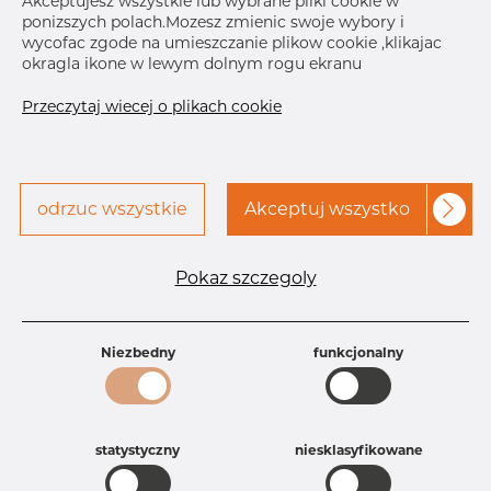
Akceptujesz wszystkie lub wybrane pliki cookie w
ponizszych polach.Mozesz zmienic swoje wybory i
Skontaktuj się z Dacapo,
drukuj etykiete
wycofac zgode na umieszczanie plikow cookie ,klikajac
aby uzyskać dostęp
okragla ikone w lewym dolnym rogu ekranu
Przeczytaj wiecej o plikach cookie
odrzuc wszystkie
Akceptuj wszystko
Specyfikacja produktu
Pokaz szczegoly
Id produktu
DC15252378
Rozmiar
19,05 mm
Grubość
1,59 mm
Niezbedny
funkcjonalny
Długość
21,5 mm
Waga
0.02 kg
Główna grupa
Armatura
Grupa
Armatura spożywcza
statystyczny
niesklasyfikowane
rezerwowa sprzedaz
Zaciski