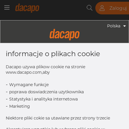
Zaloguj
Rury
Pręty
Blachy
Armatura
Polska
Armatura - Armatura Spożywcza
19.05 X 1.59 Mm L= 21.5 K=25.4 -
informacje o plikach cookie
Króciec Do Spawania, Clamp, 316L,
BS 4825-3, K=25,4, Polerowane,,
Dacapo uzywa plikow cookie na stronie
Maks. Ra. 0,8µ
www.dacapo.com,aby
-
Wymagane funkcje
-
poprawa doswiadczenia uzytkownika
T
1.59 mm
-
Statystyka i analityka internetowa
A
15.87 mm
-
Marketing
K/Flange
25.4 mm
Niektore pliki cokie sa utawiane przez strony trzecie
L
21.5 mm
B
19.05 mm