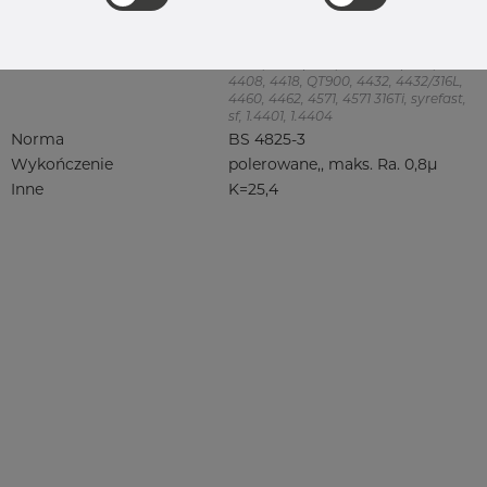
Product group
Króciec do spawania, clamp
Jakość
316L
316, 316/316L, 316L, 316(l), 4401/4 316/L,
4404, 4404/316L, 4404-316/316L,
4408, 4418, QT900, 4432, 4432/316L,
4460, 4462, 4571, 4571 316Ti, syrefast,
sf, 1.4401, 1.4404
Norma
BS 4825-3
Wykończenie
polerowane,, maks. Ra. 0,8µ
Inne
K=25,4