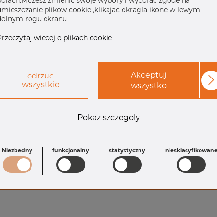
polach.Mozesz zmienic swoje wybory i wycofac zgode na
umieszczanie plikow cookie ,klikajac okragla ikone w lewym
dolnym rogu ekranu
Przeczytaj wiecej o plikach cookie
Akceptuj
odrzuc
wszystkie
wszystko
Pokaz szczegoly
Wymagania
D3: 25.4 mm
D2: 4.57 mm
D4: 20.2 mm
Niezbedny
funkcjonalny
statystyczny
niesklasyfikowan
l3: 21.05 mm
D1: 6.35 mm
l1: 3.6 mm
R2: 2.0 mm