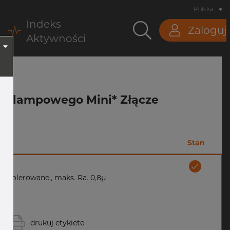
Polska
Indeks
Zaloguj
Aktywności
cza Klampowego Mini* Złącze
Stan
, polerowane,, maks. Ra. 0,8µ
drukuj etykiete