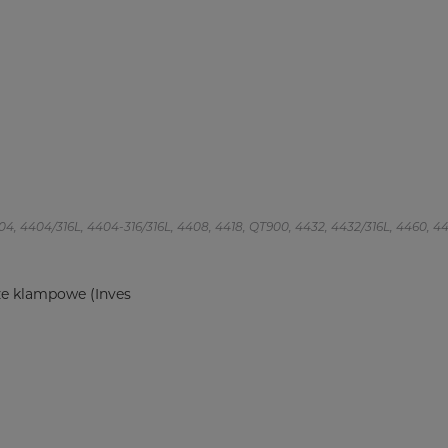
 4404, 4404/316L, 4404-316/316L, 4408, 4418, QT900, 4432, 4432/316L, 4460, 4462
ze klampowe (Inves