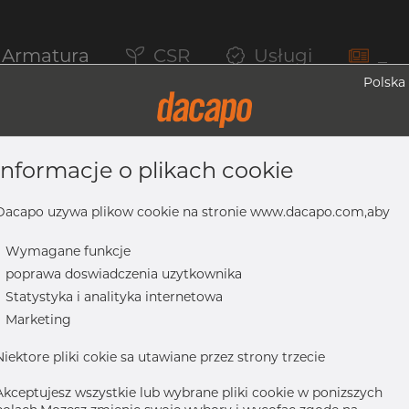
Armatura
CSR
Usługi
_
Polska
informacje o plikach cookie
ciec Do Spawania, Clamp, 316L, Do Złą
,, Maks. Ra. 0,8µ
Dacapo uzywa plikow cookie na stronie www.dacapo.com,aby
-
Wymagane funkcje
-
poprawa doswiadczenia uzytkownika
4
-
Statystyka i analityka internetowa
316L, do złącza klampowego mini* złącze klampowe (Inves, K=25,4
-
Marketing
Niektore pliki cokie sa utawiane przez strony trzecie
Akceptujesz wszystkie lub wybrane pliki cookie w ponizszych