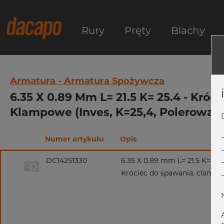
Rury
Pręty
Blachy
Armatura - Armatura Spożywcza
6.35 X 0.89 Mm L= 21.5 K= 25.4 - Kró
Klampowe (Inves, K=25,4, Polerowane
Numer artykułu
Opis
DC14251330
6.35 X 0.89 mm L= 21.5 K= 25.
Króciec do spawania, clamp, 