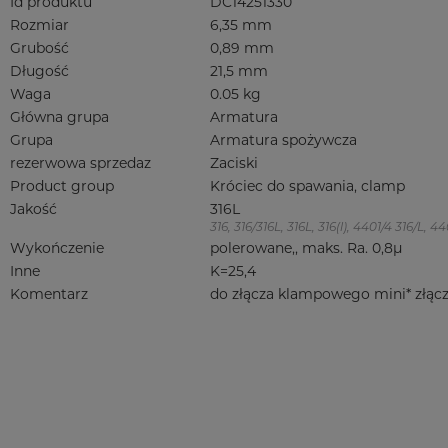
Id produktu
DC14251330
Rozmiar
6,35 mm
Grubość
0,89 mm
Długość
21,5 mm
Waga
0.05 kg
Główna grupa
Armatura
Grupa
Armatura spożywcza
rezerwowa sprzedaz
Zaciski
Product group
Króciec do spawania, clamp
Jakość
316L
316, 316/316L, 316L, 316(l), 4401/4 316/L,
Wykończenie
polerowane,, maks. Ra. 0,8µ
Inne
K=25,4
Komentarz
do złącza klampowego mini* złąc