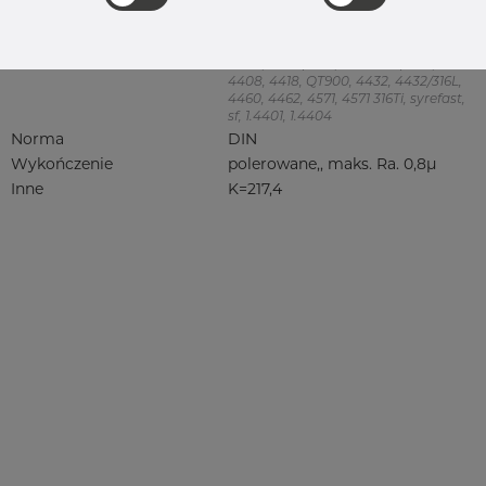
Product group
Króciec do spawania, clamp
Jakość
316L
316, 316/316L, 316L, 316(l), 4401/4 316/L,
4404, 4404/316L, 4404-316/316L,
4408, 4418, QT900, 4432, 4432/316L,
4460, 4462, 4571, 4571 316Ti, syrefast,
sf, 1.4401, 1.4404
Norma
DIN
Wykończenie
polerowane,, maks. Ra. 0,8µ
Inne
K=217,4