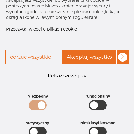
Akceptujesz wszystkie lub wybrane pliki cookie w
ponizszych polach.Mozesz zmienic swoje wybory i
Skontaktuj się z Dacapo,
drukuj etykiete
wycofac zgode na umieszczanie plikow cookie ,klikajac
aby uzyskać dostęp
okragla ikone w lewym dolnym rogu ekranu
DOSTAWA
Przeczytaj wiecej o plikach cookie
Następna
dostawa
Jan 6, 2027
50
SZCZEGÓŁY
odrzuc wszystkie
Akceptuj wszystko
Specyfikacja produktu
Pokaz szczegoly
Id produktu
DC12257994
Rozmiar
204 mm
Grubość
2 mm
Niezbedny
funkcjonalny
Długość
28 mm
Waga
0.7 kg
Główna grupa
Armatura
Grupa
Armatura spożywcza
statystyczny
niesklasyfikowane
rezerwowa sprzedaz
Zaciski