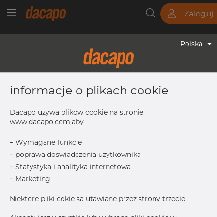
Zaloguj
Rury
Pręty
Blachy
Armatura
Polska
Armatura - Armatura Spożywcza
204.0 X 2.0 Mm NS L= 28.0 K=217.4 -
informacje o plikach cookie
Króciec Do Spawania, Clamp, 316L,
DIN, K=217,4, Polerowane,, Maks.
Dacapo uzywa plikow cookie na stronie
Ra. 0,8µ
www.dacapo.com,aby
-
Wymagane funkcje
-
poprawa doswiadczenia uzytkownika
L
28.0 mm
-
Statystyka i analityka internetowa
A
200.0 mm
-
Marketing
K/Flange
218.0 mm
Niektore pliki cokie sa utawiane przez strony trzecie
T
2.0 mm
B
204.0 mm