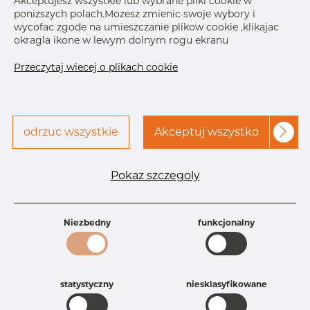
Akceptujesz wszystkie lub wybrane pliki cookie w
ponizszych polach.Mozesz zmienic swoje wybory i
Skontaktuj się z Dacapo,
drukuj etykiete
wycofac zgode na umieszczanie plikow cookie ,klikajac
aby uzyskać dostęp
okragla ikone w lewym dolnym rogu ekranu
DOSTAWA
Przeczytaj wiecej o plikach cookie
Oct 1, 2026
150
Oct 14, 2026
630
Następna
dostawa
Jan 12, 2027
150
odrzuc wszystkie
Akceptuj wszystko
SZCZEGÓŁY
Pokaz szczegoly
Specyfikacja produktu
Id produktu
DC12255374
Rozmiar
70 mm
Niezbedny
funkcjonalny
Grubość
2 mm
Długość
28 mm
Waga
0.18 kg
Główna grupa
Armatura
statystyczny
niesklasyfikowane
Grupa
Armatura spożywcza
rezerwowa sprzedaz
Zaciski