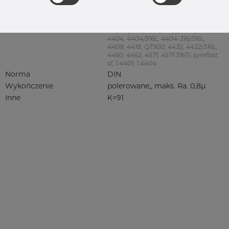
Product group
Króciec do spawania, clamp
Jakość
316L
316, 316/316L, 316L, 316(l), 4401/4 316/L,
4404, 4404/316L, 4404-316/316L,
4408, 4418, QT900, 4432, 4432/316L,
4460, 4462, 4571, 4571 316Ti, syrefast,
sf, 1.4401, 1.4404
Norma
DIN
Wykończenie
polerowane,, maks. Ra. 0,8µ
Inne
K=91