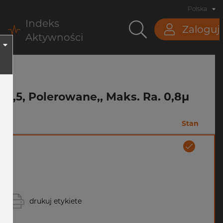
Polska
Indeks
Zaloguj
Aktywności
77,5, Polerowane,, Maks. Ra. 0,8µ
Stan
drukuj etykiete