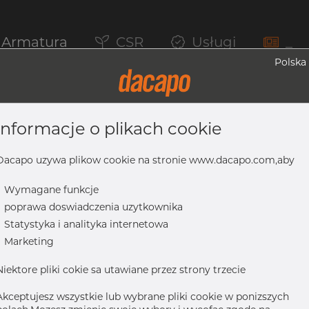
Armatura
CSR
Usługi
_
Polska
informacje o plikach cookie
ec Do Spawania, Clamp, 316L, DS/SMS, K=
Dacapo uzywa plikow cookie na stronie www.dacapo.com,aby
-
Wymagane funkcje
-
poprawa doswiadczenia uzytkownika
16L, DS/SMS, K=77,5, polerowane,, maks. Ra. 0,8µ
-
Statystyka i analityka internetowa
-
Marketing
Niektore pliki cokie sa utawiane przez strony trzecie
Akceptujesz wszystkie lub wybrane pliki cookie w ponizszych