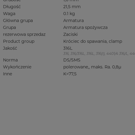
Długość
21,5 mm
Waga
0.1 kg
Główna grupa
Armatura
Grupa
Armatura spożywcza
rezerwowa sprzedaz
Zaciski
Product group
Króciec do spawania, clamp
Jakość
316L
316, 316/316L, 316L, 316(l), 4401/4 316/L,
Norma
DS/SMS
Wykończenie
polerowane,, maks. Ra. 0,8µ
Inne
K=77,5