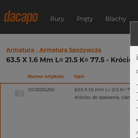
Rury
Pręty
Blachy
Armatura - Armatura Spożywcza
63.5 X 1.6 Mm L= 21.5 K= 77.5 - Króci
Numer artykułu
Opis
DC10255250
63.5 X 1.6 mm L= 21.5 K= 77.5
Króciec do spawania, clamp, 3