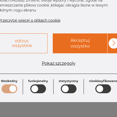
polach.Mozesz zmienic swoje wybory i wycofac zgode na
umieszczanie plikow cookie ,klikajac okragla ikone w lewym
dolnym rogu ekranu
Przeczytaj wiecej o plikach cookie
Akceptuj
odrzuc
wszystkie
wszystko
Wymagania
Pokaz szczegoly
A: 60.3 mm
L: 21.5 mm
K: 77.5 mm
T: 1.6 mm
B: 63.5 mm
Niezbedny
funkcjonalny
statystyczny
niesklasyfikowan