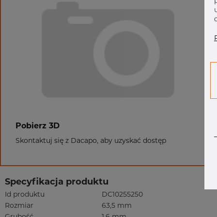
Pobierz 3D
Skontaktuj się z Dacapo, aby uzyskać dostęp
Specyfikacja produktu
Id produktu
DC10255250
Rozmiar
63,5 mm
Grubość
1,6 mm