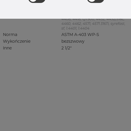
Jakość
316/316L
316, 316/316L, 316L, 316(l), 4401/4 316/L,
4404, 4404/316L, 4404-316/316L,
4408, 4418, QT900, 4432, 4432/316L,
4460, 4462, 4571, 4571 316Ti, syrefast,
sf, 1.4401, 1.4404
Norma
ASTM A-403 WP-S
Wykończenie
bezszwowy
Inne
2 1/2"