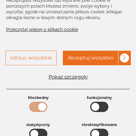
Akceptujesz wszystkie lub wybrane pliki cookie w
ponizszych polach.Mozesz zmienic swoje wybory i
Skontaktuj się z Dacapo,
drukuj etykiete
wycofac zgode na umieszczanie plikow cookie ,klikajac
aby uzyskać dostęp
okragla ikone w lewym dolnym rogu ekranu
DOSTAWA
Przeczytaj wiecej o plikach cookie
Sep 4, 2026
10
Oct 21, 2026
35
Następna
dostawa
Dec 22, 2026
15
odrzuc wszystkie
Akceptuj wszystko
SZCZEGÓŁY
Specyfikacja produktu
Pokaz szczegoly
Id produktu
AR25225279
Rozmiar
4" mm
Niezbedny
funkcjonalny
Grubość
10S mm
Waga
0.71 kg
Główna grupa
Armatura
Grupa
Armatura spawana ASTM
statystyczny
niesklasyfikowane
rezerwowa sprzedaz
Redukcje
Product group
Redukacja niesymetryczna