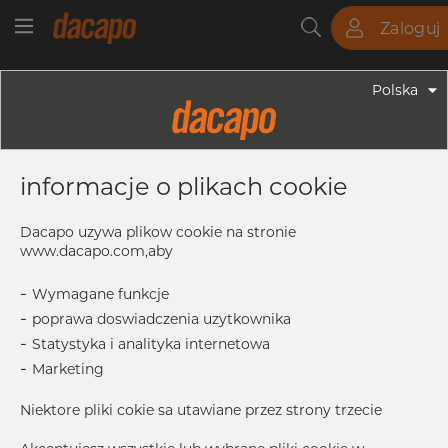
Zaloguj
Rury
Pręty
Blachy
Armatura
Polska
Armatura - Armatura Spawana ASTM
4" X 2 1/2" 10S - Redukacja
informacje o plikach cookie
Niesymetryczna, 316/316L, ASTM A-
403 WP-S, 2 1/2", Bezszwowy
Dacapo uzywa plikow cookie na stronie
www.dacapo.com,aby
-
Wymagane funkcje
T1
3.05 mm
-
poprawa doswiadczenia uzytkownika
Inch
4" x 2.1/2
-
Statystyka i analityka internetowa
L
101.60 mm
-
Marketing
T
3.05 mm
Niektore pliki cokie sa utawiane przez strony trzecie
OD1
73.03 mm
OD
114.30 mm