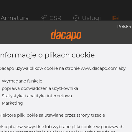
Armatura
CSR
Usługi
_
Polska
informacje o plikach cookie
ymetryczna, 316/316L, ASTM A-403 WP-S, 
Dacapo uzywa plikow cookie na stronie www.dacapo.com,aby
-
Wymagane funkcje
-
poprawa doswiadczenia uzytkownika
6/316L, ASTM A-403 WP-S, 1 1/2", bezszwowy
-
Statystyka i analityka internetowa
-
Marketing
Niektore pliki cokie sa utawiane przez strony trzecie
Akceptujesz wszystkie lub wybrane pliki cookie w ponizszych