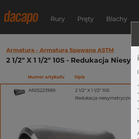
Rury
Pręty
Blachy
Armatura - Armatura Spawana ASTM
2 1/2" X 1 1/2" 10S - Redukacja Nies
Numer artykułu
Opis
AR25223989
2 1/2" X 1 1/2" 10S
Redukacja niesymetryczna, 31