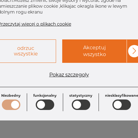
polach.Mozesz zmienic swoje wybory i wycofac zgode na
umieszczanie plikow cookie ,klikajac okragla ikone w lewym
dolnym rogu ekranu
Przeczytaj wiecej o plikach cookie
Akceptuj
odrzuc
wszystkie
wszystko
Wymagania
Pokaz szczegoly
T: 3.05 mm
Inch: 2.1/2" x 1
OD: 73.03 mm
T1: 2.77 mm
L: 88.90 mm
OD1: 48.26 mm
Niezbedny
funkcjonalny
statystyczny
niesklasyfikowan