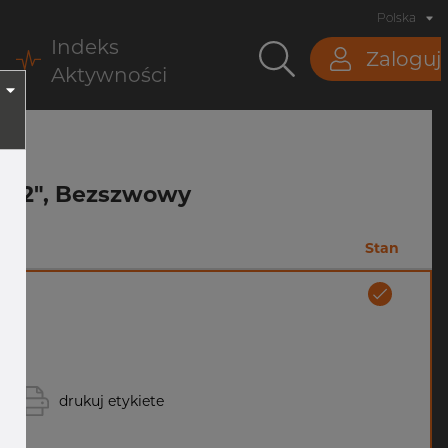
Polska
Indeks
Zaloguj
Aktywności
1 1/2", Bezszwowy
Stan
drukuj etykiete