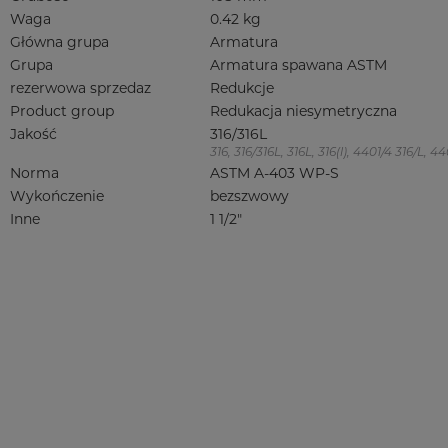
Waga
0.42 kg
Główna grupa
Armatura
Grupa
Armatura spawana ASTM
rezerwowa sprzedaz
Redukcje
Product group
Redukacja niesymetryczna
Jakość
316/316L
316, 316/316L, 316L, 316(l), 4401/4 316/L,
Norma
ASTM A-403 WP-S
Wykończenie
bezszwowy
Inne
1 1/2"