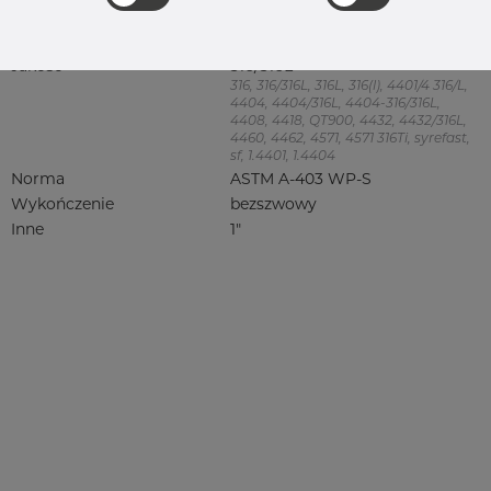
rezerwowa sprzedaz
Redukcje
Product group
Redukacja niesymetryczna
Jakość
316/316L
316, 316/316L, 316L, 316(l), 4401/4 316/L,
4404, 4404/316L, 4404-316/316L,
4408, 4418, QT900, 4432, 4432/316L,
4460, 4462, 4571, 4571 316Ti, syrefast,
sf, 1.4401, 1.4404
Norma
ASTM A-403 WP-S
Wykończenie
bezszwowy
Inne
1"