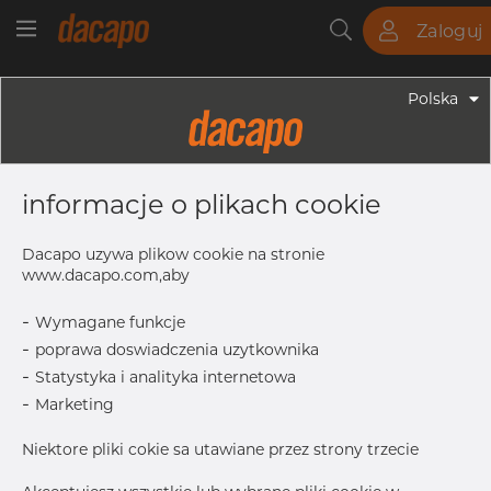
Zaloguj
Rury
Pręty
Blachy
Armatura
Polska
Armatura - Armatura Spawana ASTM
2" X 1" 10S - Redukacja
informacje o plikach cookie
Niesymetryczna, 316/316L, ASTM A-
403 WP-S, 1", Bezszwowy
Dacapo uzywa plikow cookie na stronie
www.dacapo.com,aby
-
Wymagane funkcje
T
2.77 mm
-
poprawa doswiadczenia uzytkownika
T1
2.77 mm
-
Statystyka i analityka internetowa
Inch
2" x 1" 10
-
Marketing
OD
60.33 mm
Niektore pliki cokie sa utawiane przez strony trzecie
L
76.10 mm
OD1
33.40 mm