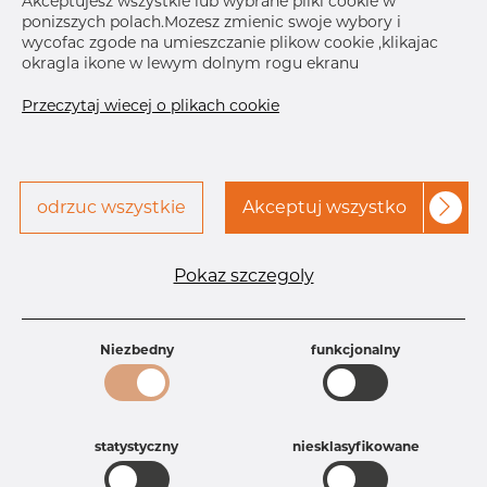
Akceptujesz wszystkie lub wybrane pliki cookie w
ponizszych polach.Mozesz zmienic swoje wybory i
Skontaktuj się z Dacapo,
drukuj etykiete
wycofac zgode na umieszczanie plikow cookie ,klikajac
aby uzyskać dostęp
okragla ikone w lewym dolnym rogu ekranu
DOSTAWA
Przeczytaj wiecej o plikach cookie
Brak na składzie
Sep 4, 2026
160
odrzuc wszystkie
Akceptuj wszystko
Oct 12, 2026
50
Nov 20, 2026
60
Następna
dostawa
Dec 8, 2026
60
Pokaz szczegoly
Specyfikacja produktu
Niezbedny
funkcjonalny
Id produktu
AR25223623
Rozmiar
2" mm
Grubość
10S mm
Waga
0.23 kg
statystyczny
niesklasyfikowane
Główna grupa
Armatura
Grupa
Armatura spawana ASTM