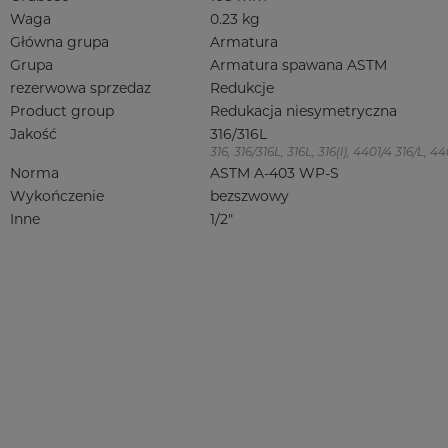
Waga
0.23 kg
Główna grupa
Armatura
Grupa
Armatura spawana ASTM
rezerwowa sprzedaz
Redukcje
Product group
Redukacja niesymetryczna
Jakość
316/316L
316, 316/316L, 316L, 316(l), 4401/4 316/L,
Norma
ASTM A-403 WP-S
Wykończenie
bezszwowy
Inne
1/2"