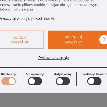
polach.Mozesz zmienic swoje wybory i wycofac zgode na
umieszczanie plikow cookie ,klikajac okragla ikone w lewym
dolnym rogu ekranu
Przeczytaj wiecej o plikach cookie
Akceptuj
odrzuc
wszystkie
wszystko
Wymagania
Pokaz szczegoly
OD: 60.33 mm
T1: 2.11 mm
OD1: 21.34 mm
T: 2.77 mm
L: 76.10 mm
Inch: 2" x 1/2"
Niezbedny
funkcjonalny
statystyczny
niesklasyfikowan