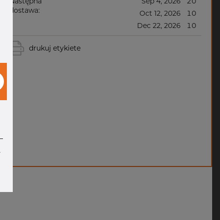
Następna
Sep 4, 2026
20
dostawa:
Oct 12, 2026
10
Dec 22, 2026
10
drukuj etykiete
e