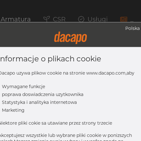
Armatura
CSR
Usługi
_
Polska
informacje o plikach cookie
yczna, 316/316L, ASTM A-403 WP-S, 1/2"
Dacapo uzywa plikow cookie na stronie www.dacapo.com,aby
-
Wymagane funkcje
-
poprawa doswiadczenia uzytkownika
16/316L, ASTM A-403 WP-S, 1/2", bezszwowy
-
Statystyka i analityka internetowa
-
Marketing
Niektore pliki cokie sa utawiane przez strony trzecie
Akceptujesz wszystkie lub wybrane pliki cookie w ponizszych