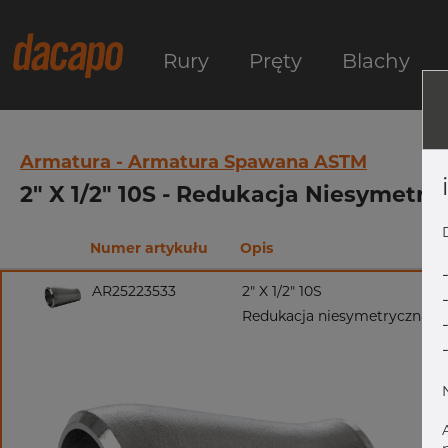
Rury
Pręty
Blachy
Armatura - Armatura Spawana ASTM
2" X 1/2" 10S - Redukacja Niesymetr
Numer artykułu
Opis
AR25223533
2" X 1/2" 10S
Redukacja niesymetryczna, 3