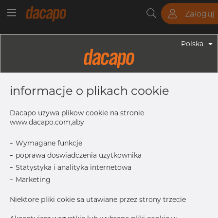
Zaloguj
Rury
Pręty
Blachy
Armatura
Polska
Armatura - Armatura Spawana ASTM
6" X 4" 40S - Redukcja
informacje o plikach cookie
Symetryczna, 316/316L, ASTM A-403
WP-S, 4", Bezszwowy
Dacapo uzywa plikow cookie na stronie
www.dacapo.com,aby
-
Wymagane funkcje
T1
6.02 mm
-
poprawa doswiadczenia uzytkownika
OD
168.28 mm
-
Statystyka i analityka internetowa
L
140.0 mm
-
Marketing
Inch
6" x 4" 4
Niektore pliki cokie sa utawiane przez strony trzecie
T
7.11 mm
OD1
114.30 mm