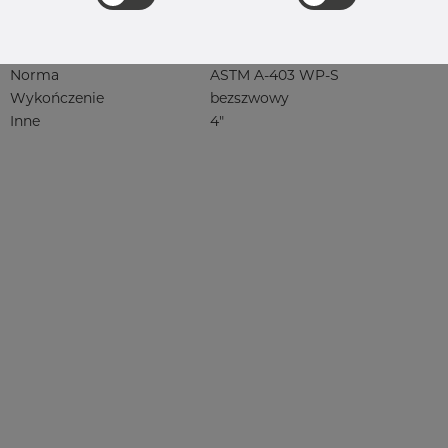
4404, 4404/316L, 4404-316/316L,
4408, 4418, QT900, 4432, 4432/316L,
4460, 4462, 4571, 4571 316Ti, syrefast,
sf, 1.4401, 1.4404
Norma
ASTM A-403 WP-S
Wykończenie
bezszwowy
Inne
4"