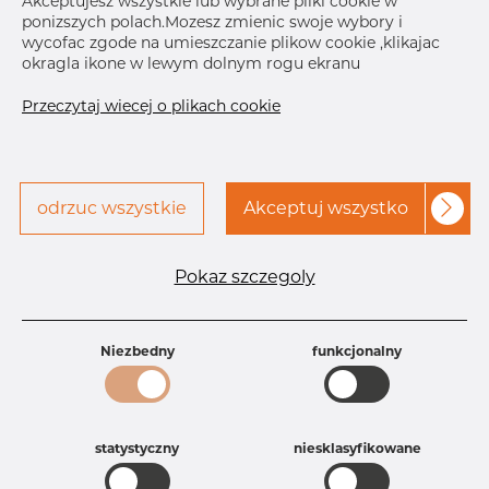
Akceptujesz wszystkie lub wybrane pliki cookie w
ponizszych polach.Mozesz zmienic swoje wybory i
Skontaktuj się z Dacapo,
drukuj etykiete
wycofac zgode na umieszczanie plikow cookie ,klikajac
aby uzyskać dostęp
okragla ikone w lewym dolnym rogu ekranu
Przeczytaj wiecej o plikach cookie
odrzuc wszystkie
Akceptuj wszystko
Specyfikacja produktu
Id produktu
AR20226050
Pokaz szczegoly
Rozmiar
6" mm
Grubość
40S mm
Waga
3.3 kg
Niezbedny
funkcjonalny
Główna grupa
Armatura
Grupa
Armatura spawana ASTM
rezerwowa sprzedaz
Redukcje
Product group
Redukcja symetryczna
statystyczny
niesklasyfikowane
Jakość
316/316L
316, 316/316L, 316L, 316(l), 4401/4 316/L,