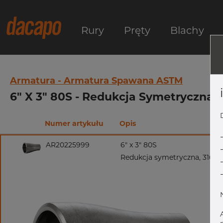
Rury
Pręty
Blachy
Armatura - Armatura Spawana ASTM
6" X 3" 80S - Redukcja Symetryczna,
Numer artykułu
Opis
AR20225999
6" x 3" 80S
Redukcja symetryczna, 316/3