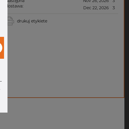
Następna
Nov 26, 2026
3
dostawa:
Dec 22, 2026
3
drukuj etykiete
e