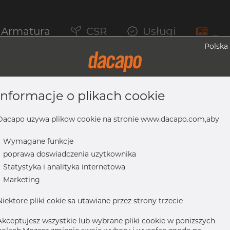
Armatura
CSR
Usługi
_
Polska
informacje o plikach cookie
 316/316L, ASTM A-403 WP-S, 3", Bezsz
Dacapo uzywa plikow cookie na stronie www.dacapo.com,aby
-
Wymagane funkcje
-
poprawa doswiadczenia uzytkownika
16L, ASTM A-403 WP-S, 3", bezszwowy
-
Statystyka i analityka internetowa
-
Marketing
Niektore pliki cokie sa utawiane przez strony trzecie
Akceptujesz wszystkie lub wybrane pliki cookie w ponizszych