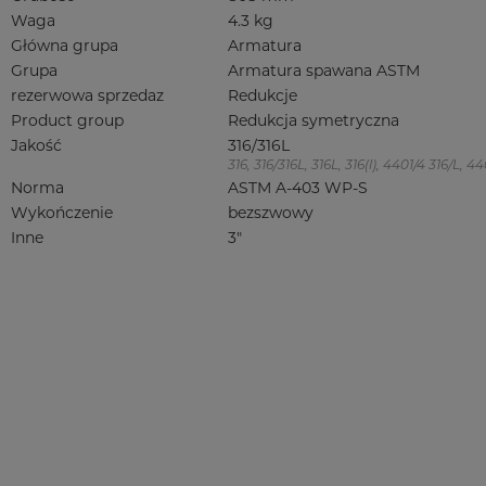
Waga
4.3 kg
Główna grupa
Armatura
Grupa
Armatura spawana ASTM
rezerwowa sprzedaz
Redukcje
Product group
Redukcja symetryczna
Jakość
316/316L
316, 316/316L, 316L, 316(l), 4401/4 316/L,
Norma
ASTM A-403 WP-S
Wykończenie
bezszwowy
Inne
3"