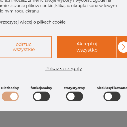
polach.Mozesz zmienic swoje wybory i wycofac zgode na
umieszczanie plikow cookie ,klikajac okragla ikone w lewym
dolnym rogu ekranu
Przeczytaj wiecej o plikach cookie
Akceptuj
odrzuc
wszystkie
wszystko
Wymagania
Pokaz szczegoly
T: 10.97 mm
T1: 7.62 mm
L: 140.0 mm
Inch: 6" x 3" 8
OD1: 88.90 mm
OD: 168.28 mm
Niezbedny
funkcjonalny
statystyczny
niesklasyfikowan