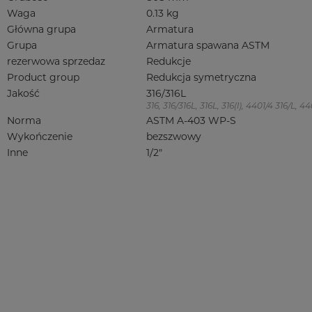
Waga
0.13 kg
Główna grupa
Armatura
Grupa
Armatura spawana ASTM
rezerwowa sprzedaz
Redukcje
Product group
Redukcja symetryczna
Jakość
316/316L
316, 316/316L, 316L, 316(l), 4401/4 316/L,
Norma
ASTM A-403 WP-S
Wykończenie
bezszwowy
Inne
1/2"