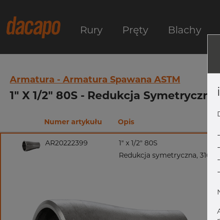
Rury
Pręty
Blachy
Armatura - Armatura Spawana ASTM
1" X 1/2" 80S - Redukcja Symetryczna
Numer artykułu
Opis
AR20222399
1" x 1/2" 80S
Redukcja symetryczna, 316/3