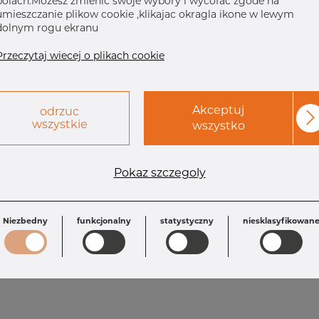
polach.Mozesz zmienic swoje wybory i wycofac zgode na
umieszczanie plikow cookie ,klikajac okragla ikone w lewym
dolnym rogu ekranu
Przeczytaj wiecej o plikach cookie
Akceptuj
odrzuc
wszystkie
wszystko
Wymagania
Pokaz szczegoly
T: 4.55 mm
T1: 3.73 mm
L: 50.8 mm
Inch: 1" x 1/2"
OD1: 21.33 mm
OD: 33.40 mm
Niezbedny
funkcjonalny
statystyczny
niesklasyfikowan