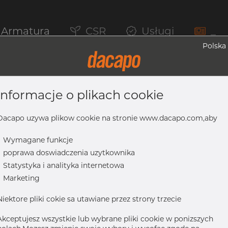
Armatura
CSR
Usługi
_
Polska
informacje o plikach cookie
, 316/316L, ASTM A-403 WP-S, 1/2", Be
Dacapo uzywa plikow cookie na stronie www.dacapo.com,aby
-
Wymagane funkcje
-
poprawa doswiadczenia uzytkownika
16L, ASTM A-403 WP-S, 1/2", bezszwowy
-
Statystyka i analityka internetowa
-
Marketing
Niektore pliki cokie sa utawiane przez strony trzecie
Akceptujesz wszystkie lub wybrane pliki cookie w ponizszych