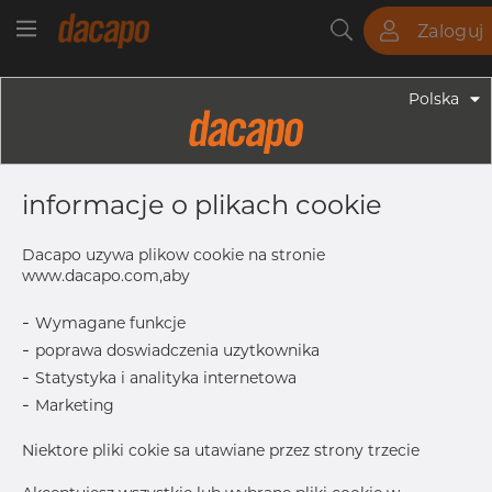
Zaloguj
Rury
Pręty
Blachy
Armatura
Polska
Armatura - Armatura Spawana ASTM
2" X 1 1/2" 80S - Redukcja
informacje o plikach cookie
Symetryczna, 304/304L, ASTM A-
403 WP-S, 1 1/2", Bezszwowy
Dacapo uzywa plikow cookie na stronie
www.dacapo.com,aby
-
Wymagane funkcje
OD
60.33 mm
-
poprawa doswiadczenia uzytkownika
Inch
2" x 1.1/
-
Statystyka i analityka internetowa
T
5.54 mm
-
Marketing
OD1
48.26 mm
Niektore pliki cokie sa utawiane przez strony trzecie
L
76.1 mm
T1
5.08 mm