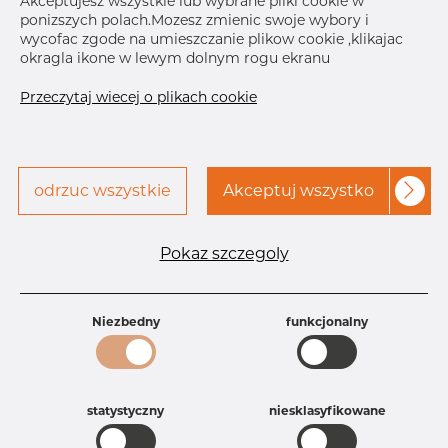
Akceptujesz wszystkie lub wybrane pliki cookie w
ponizszych polach.Mozesz zmienic swoje wybory i
Skontaktuj się z Dacapo,
drukuj etykiete
wycofac zgode na umieszczanie plikow cookie ,klikajac
aby uzyskać dostęp
okragla ikone w lewym dolnym rogu ekranu
Przeczytaj wiecej o plikach cookie
odrzuc wszystkie
Akceptuj wszystko
Specyfikacja produktu
Id produktu
AR20033743
Pokaz szczegoly
Rozmiar
2" mm
Grubość
80S mm
Waga
0.51 kg
Niezbedny
funkcjonalny
Główna grupa
Armatura
Grupa
Armatura spawana ASTM
rezerwowa sprzedaz
Redukcje
Product group
Redukcja symetryczna
statystyczny
niesklasyfikowane
Jakość
304/304L
304, 304/304L, 304L, 4301, 4301/304,