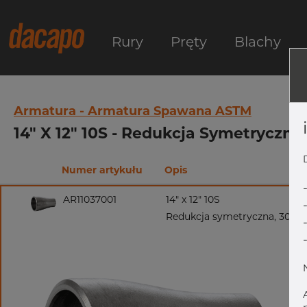
Rury
Pręty
Blachy
Armatura - Armatura Spawana ASTM
14" X 12" 10S - Redukcja Symetrycz
Numer artykułu
Opis
AR11037001
14" x 12" 10S
Redukcja symetryczna, 304/