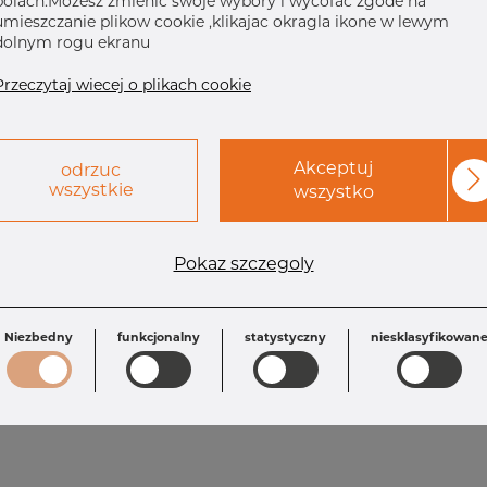
polach.Mozesz zmienic swoje wybory i wycofac zgode na
umieszczanie plikow cookie ,klikajac okragla ikone w lewym
dolnym rogu ekranu
Przeczytaj wiecej o plikach cookie
Akceptuj
odrzuc
wszystkie
wszystko
Wymagania
Pokaz szczegoly
OD: 355.6 mm
Inch: 14” x 12”
L: 330.0 mm
OD1: 323.85 mm
T: 4.78 mm
T1: 4.57 mm
Niezbedny
funkcjonalny
statystyczny
niesklasyfikowan