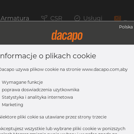
Armatura
CSR
Usługi
_
Polska
informacje o plikach cookie
na, 304/304L, ASTM A-403 WP-WX 100pct
Dacapo uzywa plikow cookie na stronie www.dacapo.com,aby
-
Wymagane funkcje
-
poprawa doswiadczenia uzytkownika
304L, ASTM A-403 WP-WX 100pctXRAY, 12", spawany
-
Statystyka i analityka internetowa
-
Marketing
Niektore pliki cokie sa utawiane przez strony trzecie
Akceptujesz wszystkie lub wybrane pliki cookie w ponizszych