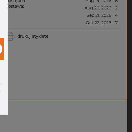
Następna
Aug 14, 2026
8
dostawa:
Aug 20, 2026
2
Sep 21, 2026
4
Oct 22, 2026
7
drukuj etykiete
e