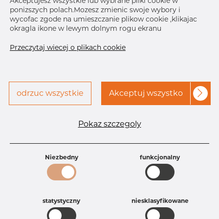
Akceptujesz wszystkie lub wybrane pliki cookie w
ponizszych polach.Mozesz zmienic swoje wybory i
Skontaktuj się z Dacapo,
drukuj etykiete
wycofac zgode na umieszczanie plikow cookie ,klikajac
aby uzyskać dostęp
okragla ikone w lewym dolnym rogu ekranu
DOSTAWA
Przeczytaj wiecej o plikach cookie
Aug 28, 2026
7
Następna
dostawa
Nov 26, 2026
6
SZCZEGÓŁY
odrzuc wszystkie
Akceptuj wszystko
Specyfikacja produktu
Pokaz szczegoly
Id produktu
AR10226863
Rozmiar
12" mm
Grubość
40S mm
Waga
Niezbedny
13.6 kg
funkcjonalny
Główna grupa
Armatura
Grupa
Armatura spawana ASTM
rezerwowa sprzedaz
Redukcje
statystyczny
niesklasyfikowane
Product group
Redukcja symetryczna
Jakość
316/316L