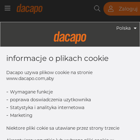
Zaloguj
Rury
Pręty
Blachy
Armatura
Polska
Armatura - Armatura Spawana ASTM
12" X 10" 40S - Redukcja
informacje o plikach cookie
Symetryczna, 316/316L, ASTM A-403
WP-W, 10", Spawany
Dacapo uzywa plikow cookie na stronie
www.dacapo.com,aby
-
Wymagane funkcje
T
9.53 mm
-
poprawa doswiadczenia uzytkownika
T1
9.27 mm
-
Statystyka i analityka internetowa
OD1
273.05 mm
-
Marketing
Inch
12" x 10"
Niektore pliki cokie sa utawiane przez strony trzecie
OD
323.85 mm
L
203.0 mm