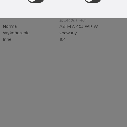
316, 316/316L, 316L, 316(l), 4401/4 316/L,
4404, 4404/316L, 4404-316/316L,
4408, 4418, QT900, 4432, 4432/316L,
4460, 4462, 4571, 4571 316Ti, syrefast,
sf, 1.4401, 1.4404
Norma
ASTM A-403 WP-W
Wykończenie
spawany
Inne
10"