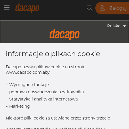
Zaloguj
Rury
Pręty
Blachy
Armatura
Polska
Armatura - Armatura Spawana ASTM
12" X 6" 40S - Redukcja
informacje o plikach cookie
Symetryczna, 316/316L, ASTM A-403
WP-W, 6", Spawany
Dacapo uzywa plikow cookie na stronie
www.dacapo.com,aby
-
Wymagane funkcje
L
203 mm
-
poprawa doswiadczenia uzytkownika
T
10.31 mm
-
Statystyka i analityka internetowa
OD1
168.28 mm
-
Marketing
OD
323.85 mm
Niektore pliki cokie sa utawiane przez strony trzecie
Inch
12" x 6" 4
T1
7.11 mm