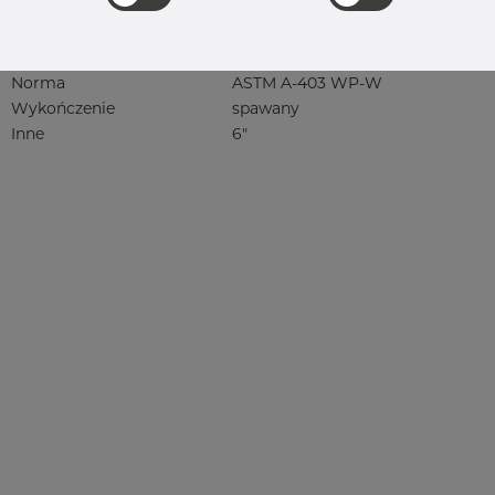
4404, 4404/316L, 4404-316/316L,
4408, 4418, QT900, 4432, 4432/316L,
4460, 4462, 4571, 4571 316Ti, syrefast,
sf, 1.4401, 1.4404
Norma
ASTM A-403 WP-W
Wykończenie
spawany
Inne
6"