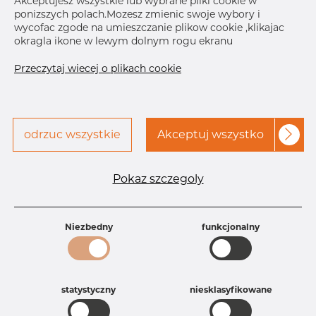
Akceptujesz wszystkie lub wybrane pliki cookie w
ponizszych polach.Mozesz zmienic swoje wybory i
Skontaktuj się z Dacapo,
drukuj etykiete
wycofac zgode na umieszczanie plikow cookie ,klikajac
aby uzyskać dostęp
okragla ikone w lewym dolnym rogu ekranu
Przeczytaj wiecej o plikach cookie
odrzuc wszystkie
Akceptuj wszystko
Specyfikacja produktu
Id produktu
AR10226767
Pokaz szczegoly
Rozmiar
12" mm
Grubość
40S mm
Waga
11.8 kg
Niezbedny
funkcjonalny
Główna grupa
Armatura
Grupa
Armatura spawana ASTM
rezerwowa sprzedaz
Redukcje
Product group
Redukcja symetryczna
statystyczny
niesklasyfikowane
Jakość
316/316L
316, 316/316L, 316L, 316(l), 4401/4 316/L,