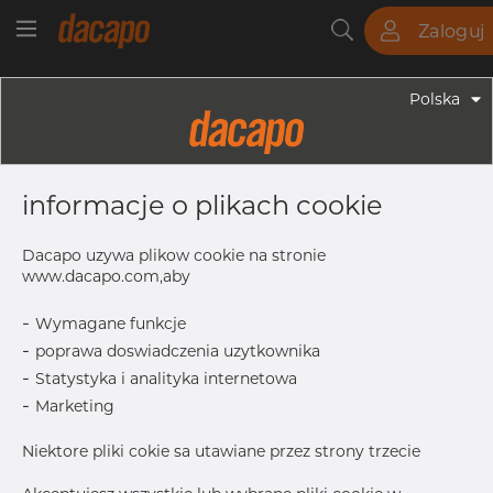
Zaloguj
Rury
Pręty
Blachy
Armatura
Polska
Armatura - Armatura Spożywcza
76.1 X 1.6 Mm R= 114.3 - Kolanko 45°,
informacje o plikach cookie
4404/316L, ISO/SWG / EN 10374 BL,
Długi, R=114,3, Matowy, Rₐ 0,8 Μm,
Dacapo uzywa plikow cookie na stronie
FD+, Hartowane
www.dacapo.com,aby
-
Wymagane funkcje
-
poprawa doswiadczenia uzytkownika
S
1.6 mm
-
Statystyka i analityka internetowa
L5
184.1 mm
-
Marketing
D1
76.1 mm
Niektore pliki cokie sa utawiane przez strony trzecie
L3
44.8 mm
L2
92.08 mm