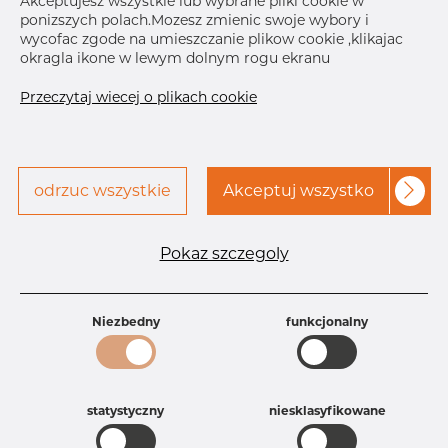
Akceptujesz wszystkie lub wybrane pliki cookie w
R
114.3 mm
ponizszych polach.Mozesz zmienic swoje wybory i
wycofac zgode na umieszczanie plikow cookie ,klikajac
okragla ikone w lewym dolnym rogu ekranu
Przeczytaj wiecej o plikach cookie
Skontaktuj się z Dacapo,
drukuj etykiete
odrzuc wszystkie
Akceptuj wszystko
aby uzyskać dostęp
Specyfikacja produktu
Pokaz szczegoly
Id produktu
DB78345561
Rozmiar
76,1 mm
Niezbedny
funkcjonalny
Grubość
1,6 mm
Waga
0.55 kg
Główna grupa
Armatura
Grupa
Armatura spożywcza
statystyczny
niesklasyfikowane
rezerwowa sprzedaz
Kolanko
Product group
Kolanko 45°