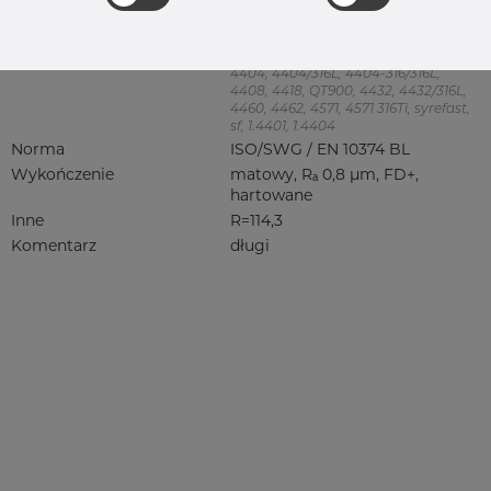
Kolanko 45 stopień
Jakość
4404/316L
316, 316/316L, 316L, 316(l), 4401/4 316/L,
4404, 4404/316L, 4404-316/316L,
4408, 4418, QT900, 4432, 4432/316L,
4460, 4462, 4571, 4571 316Ti, syrefast,
sf, 1.4401, 1.4404
Norma
ISO/SWG / EN 10374 BL
Wykończenie
matowy, Rₐ 0,8 µm, FD+,
hartowane
Inne
R=114,3
Komentarz
długi