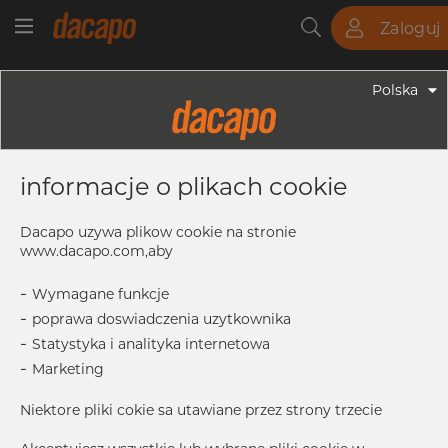
Zaloguj
Rury
Pręty
Blachy
Armatura
Polska
Armatura - Armatura Spożywcza
85.0 X 2.0 Mm R= 90.0 - Kolanko
informacje o plikach cookie
45°, 4404/316L, DIN 11852 BL / EN
10374 BL, Długi, R=90, Matowy, Rₐ
Dacapo uzywa plikow cookie na stronie
0,8 Μm, FD+, Hartowane
www.dacapo.com,aby
-
Wymagane funkcje
-
poprawa doswiadczenia uzytkownika
L2
92.3 mm
-
Statystyka i analityka internetowa
D1
85.0 mm
-
Marketing
S
2.0 mm
Niektore pliki cokie sa utawiane przez strony trzecie
R
90.0 mm