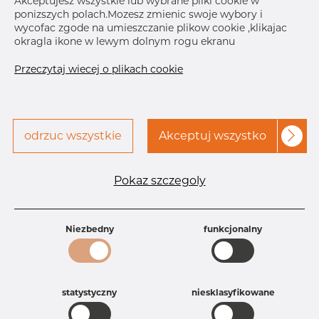
Akceptujesz wszystkie lub wybrane pliki cookie w
ponizszych polach.Mozesz zmienic swoje wybory i
wycofac zgode na umieszczanie plikow cookie ,klikajac
okragla ikone w lewym dolnym rogu ekranu
Przeczytaj wiecej o plikach cookie
Skontaktuj się z Dacapo,
drukuj etykiete
aby uzyskać dostęp
odrzuc wszystkie
Akceptuj wszystko
DOSTAWA
Aug 18, 2026
52
Następna
Pokaz szczegoly
dostawa
Aug 26, 2026
13
SZCZEGÓŁY
Niezbedny
funkcjonalny
Specyfikacja produktu
Id produktu
DB44345781
Rozmiar
85 mm
statystyczny
niesklasyfikowane
Grubość
2 mm