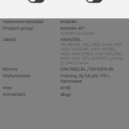
Waga
0.75 kg
Główna grupa
Armatura
Grupa
Armatura spożywcza
rezerwowa sprzedaz
Kolanko
Product group
Kolanko 45°
Kolanko 45 stopień
Jakość
4404/316L
316, 316/316L, 316L, 316(l), 4401/4 316/L,
4404, 4404/316L, 4404-316/316L,
4408, 4418, QT900, 4432, 4432/316L,
4460, 4462, 4571, 4571 316Ti, syrefast,
sf, 1.4401, 1.4404
Norma
DIN 11852 BL / EN 10374 BL
Wykończenie
matowy, Rₐ 0,8 µm, FD+,
hartowane
Inne
R=90
Komentarz
długi