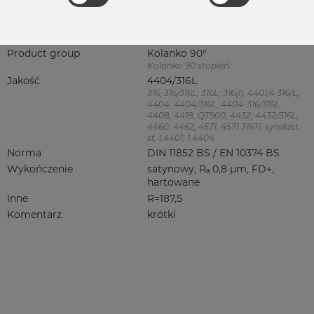
Główna grupa
Armatura
Grupa
Armatura spożywcza
rezerwowa sprzedaz
Kolanko
Product group
Kolanko 90°
Kolanko 90 stopień
Jakość
4404/316L
316, 316/316L, 316L, 316(l), 4401/4 316/L,
4404, 4404/316L, 4404-316/316L,
4408, 4418, QT900, 4432, 4432/316L,
4460, 4462, 4571, 4571 316Ti, syrefast,
sf, 1.4401, 1.4404
Norma
DIN 11852 BS / EN 10374 BS
Wykończenie
satynowy, Rₐ 0,8 µm, FD+,
hartowane
Inne
R=187,5
Komentarz
krótki