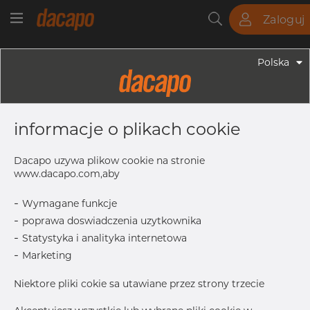
Zaloguj
Rury
Pręty
Blachy
Armatura
Polska
Armatura - Armatura Spożywcza
129.0 X 2.0 Mm R= 187.5 - Kolanko
informacje o plikach cookie
90°, 4404/316L, DIN 11852 BS / EN
10374 BS, Krótki, R=187,5,
Dacapo uzywa plikow cookie na stronie
Satynowy, Rₐ 0,8 Μm, FD+,
www.dacapo.com,aby
Hartowane
-
Wymagane funkcje
-
poprawa doswiadczenia uzytkownika
-
Statystyka i analityka internetowa
-
D1
129.0 mm
Marketing
S
2.0 mm
Niektore pliki cokie sa utawiane przez strony trzecie
R
187.5 mm