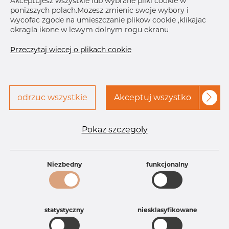
Akceptujesz wszystkie lub wybrane pliki cookie w
ponizszych polach.Mozesz zmienic swoje wybory i
wycofac zgode na umieszczanie plikow cookie ,klikajac
okragla ikone w lewym dolnym rogu ekranu
Skontaktuj się z Dacapo,
drukuj etykiete
Przeczytaj wiecej o plikach cookie
aby uzyskać dostęp
DOSTAWA
Aug 26, 2026
67
odrzuc wszystkie
Akceptuj wszystko
Sep 11, 2026
325
Sep 17, 2026
262
Następna
dostawa
Jan 14, 2027
150
Pokaz szczegoly
SZCZEGÓŁY
Niezbedny
funkcjonalny
Specyfikacja produktu
Id produktu
DB43346946
Rozmiar
129 mm
Grubość
2 mm
statystyczny
niesklasyfikowane
Waga
1.9 kg