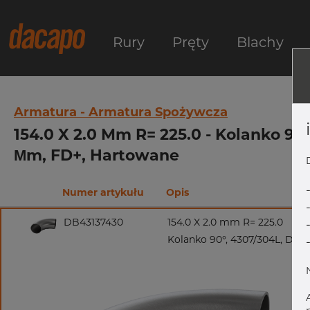
Rury
Pręty
Blachy
Armatura - Armatura Spożywcza
154.0 X 2.0 Mm R= 225.0 - Kolanko 90°
Μm, FD+, Hartowane
Numer artykułu
Opis
DB43137430
154.0 X 2.0 mm R= 225.0
Kolanko 90°, 4307/304L, DIN 1