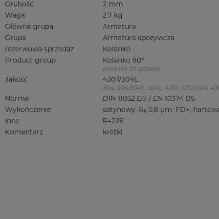
Grubość
2 mm
Waga
2.7 kg
Główna grupa
Armatura
Grupa
Armatura spożywcza
rezerwowa sprzedaz
Kolanko
Product group
Kolanko 90°
Kolanko 90 stopień
Jakość
4307/304L
304, 304/304L, 304L, 4301, 4301/304, 4301
Norma
DIN 11852 BS / EN 10374 BS
Wykończenie
satynowy, Rₐ 0,8 µm, FD+, hartow
Inne
R=225
Komentarz
krótki