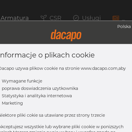
Armatura
CSR
Usługi
_
Polska
informacje o plikach cookie
, 4307/304L, DIN 11852 BS / EN 10374 BS
Dacapo uzywa plikow cookie na stronie www.dacapo.com,aby
-
Wymagane funkcje
-
poprawa doswiadczenia uzytkownika
-
Statystyka i analityka internetowa
1852 BS / EN 10374 BS, krótki, R=225, satynowy, Rₐ 0,8 µm, FD+,
-
Marketing
Niektore pliki cokie sa utawiane przez strony trzecie
Akceptujesz wszystkie lub wybrane pliki cookie w ponizszych