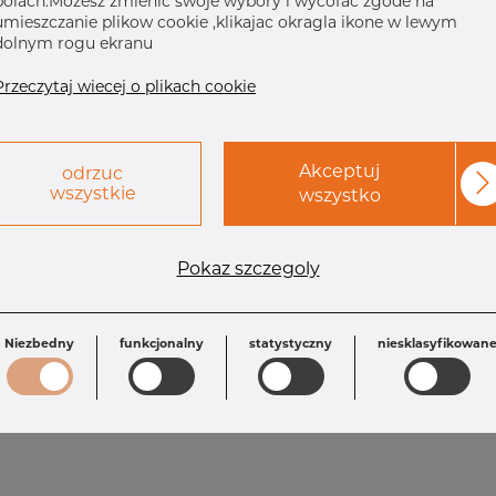
polach.Mozesz zmienic swoje wybory i wycofac zgode na
umieszczanie plikow cookie ,klikajac okragla ikone w lewym
dolnym rogu ekranu
Przeczytaj wiecej o plikach cookie
Akceptuj
odrzuc
wszystkie
wszystko
Pokaz szczegoly
Wymagania
D1: 154.0 mm
S: 2.0 mm
R: 225.0 mm
Niezbedny
funkcjonalny
statystyczny
niesklasyfikowan