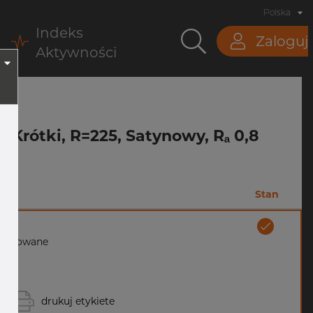
Polska
Indeks
Zaloguj
Aktywności
, Krótki, R=225, Satynowy, Rₐ 0,8
Stan
 hartowane
drukuj etykiete