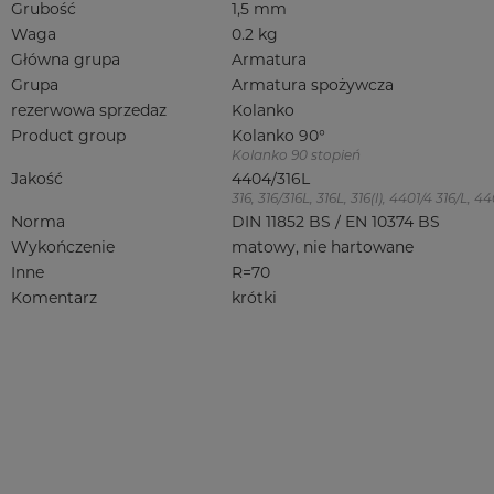
Grubość
1,5 mm
Waga
0.2 kg
Główna grupa
Armatura
Grupa
Armatura spożywcza
rezerwowa sprzedaz
Kolanko
Product group
Kolanko 90°
Kolanko 90 stopień
Jakość
4404/316L
316, 316/316L, 316L, 316(l), 4401/4 316/L,
Norma
DIN 11852 BS / EN 10374 BS
Wykończenie
matowy, nie hartowane
Inne
R=70
Komentarz
krótki