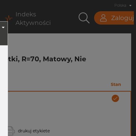
Polska
Indeks
Zaloguj
Aktywności
Krótki, R=70, Matowy, Nie
Stan
drukuj etykiete