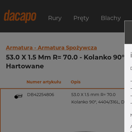
Rury
Pręty
Blachy
Armatura - Armatura Spożywcza
53.0 X 1.5 Mm R= 70.0 - Kolanko 90°, 
Hartowane
Numer artykułu
Opis
DB42254806
53.0 X 1.5 mm R= 70.0
Kolanko 90°, 4404/316L, DIN 