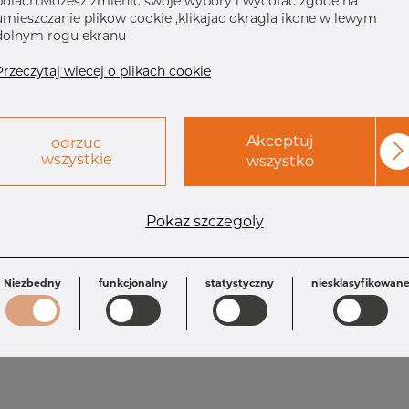
polach.Mozesz zmienic swoje wybory i wycofac zgode na
umieszczanie plikow cookie ,klikajac okragla ikone w lewym
dolnym rogu ekranu
Przeczytaj wiecej o plikach cookie
Akceptuj
odrzuc
wszystkie
wszystko
Pokaz szczegoly
Wymagania
S: 1.5 mm
D1: 53.0 mm
R: 70.0 mm
Niezbedny
funkcjonalny
statystyczny
niesklasyfikowan