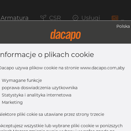
Armatura
CSR
Usługi
_
Polska
informacje o plikach cookie
4404/316L, DIN 11852 BS / EN 10374 BS, 
Dacapo uzywa plikow cookie na stronie www.dacapo.com,aby
-
Wymagane funkcje
-
poprawa doswiadczenia uzytkownika
-
Statystyka i analityka internetowa
11852 BS / EN 10374 BS, krótki, R=70, matowy, nie hartowane
-
Marketing
Niektore pliki cokie sa utawiane przez strony trzecie
Akceptujesz wszystkie lub wybrane pliki cookie w ponizszych