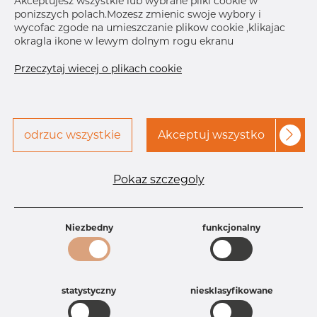
Akceptujesz wszystkie lub wybrane pliki cookie w
ponizszych polach.Mozesz zmienic swoje wybory i
wycofac zgode na umieszczanie plikow cookie ,klikajac
Skontaktuj się z Dacapo,
drukuj etykiete
okragla ikone w lewym dolnym rogu ekranu
aby uzyskać dostęp
Przeczytaj wiecej o plikach cookie
DOSTAWA
Następna
dostawa
Sep 28, 2026
70
odrzuc wszystkie
Akceptuj wszystko
SZCZEGÓŁY
Specyfikacja produktu
Pokaz szczegoly
Id produktu
DB42251781
Rozmiar
13 mm
Grubość
1,5 mm
Niezbedny
funkcjonalny
Waga
0.02 kg
Główna grupa
Armatura
Grupa
Armatura spożywcza
statystyczny
niesklasyfikowane
rezerwowa sprzedaz
Kolanko
Product group
Kolanko 90°