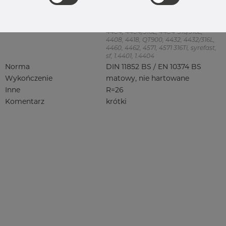
Kolanko 90 stopień
Jakość
4404/316L
316, 316/316L, 316L, 316(l), 4401/4 316/L,
4404, 4404/316L, 4404-316/316L,
4408, 4418, QT900, 4432, 4432/316L,
4460, 4462, 4571, 4571 316Ti, syrefast,
sf, 1.4401, 1.4404
Norma
DIN 11852 BS / EN 10374 BS
Wykończenie
matowy, nie hartowane
Inne
R=26
Komentarz
krótki