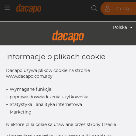
Zaloguj
Rury
Pręty
Blachy
Armatura
Polska
Armatura - Armatura Spożywcza
13.0 X 1.5 Mm R= 26.0 - Kolanko 90°,
informacje o plikach cookie
4404/316L, DIN 11852 BS / EN 10374
BS, Krótki, R=26, Matowy, Nie
Dacapo uzywa plikow cookie na stronie
Hartowane
www.dacapo.com,aby
-
Wymagane funkcje
-
poprawa doswiadczenia uzytkownika
D1
13.0 mm
-
Statystyka i analityka internetowa
S
1.5 mm
-
Marketing
R
26.0 mm
Niektore pliki cokie sa utawiane przez strony trzecie