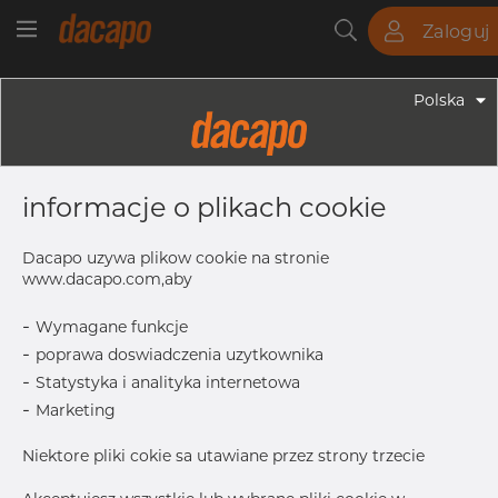
Zaloguj
Rury
Pręty
Blachy
Armatura
Polska
Armatura - Armatura Spawana ASTM
5" X 4" 40S - Redukcja
informacje o plikach cookie
Symetryczna, 316/316L, ASTM A-403
WP-W, 4", Spawany
Dacapo uzywa plikow cookie na stronie
www.dacapo.com,aby
-
Wymagane funkcje
T
6.55 mm
-
poprawa doswiadczenia uzytkownika
T1
6.02 mm
-
Statystyka i analityka internetowa
OD1
114.30 mm
-
Marketing
OD
141.30 mm
Niektore pliki cokie sa utawiane przez strony trzecie
L
127.0 mm
Inch
5" x 4" 4