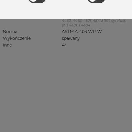
Jakość
316/316L
316, 316/316L, 316L, 316(l), 4401/4 316/L,
4404, 4404/316L, 4404-316/316L,
4408, 4418, QT900, 4432, 4432/316L,
4460, 4462, 4571, 4571 316Ti, syrefast,
sf, 1.4401, 1.4404
Norma
ASTM A-403 WP-W
Wykończenie
spawany
Inne
4"