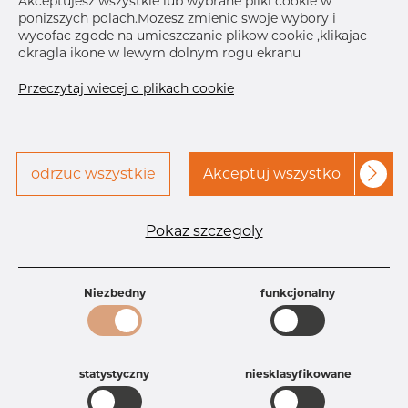
Akceptujesz wszystkie lub wybrane pliki cookie w
ponizszych polach.Mozesz zmienic swoje wybory i
Skontaktuj się z Dacapo,
drukuj etykiete
wycofac zgode na umieszczanie plikow cookie ,klikajac
aby uzyskać dostęp
okragla ikone w lewym dolnym rogu ekranu
DOSTAWA
Przeczytaj wiecej o plikach cookie
Brak na składzie
Następna
dostawa
odrzuc wszystkie
Akceptuj wszystko
Nov 26, 2026
15
Specyfikacja produktu
Pokaz szczegoly
Id produktu
AR10225738
Rozmiar
5" mm
Grubość
40S mm
Niezbedny
funkcjonalny
Waga
2.5 kg
Główna grupa
Armatura
Grupa
Armatura spawana ASTM
rezerwowa sprzedaz
Redukcje
statystyczny
niesklasyfikowane
Product group
Redukcja symetryczna