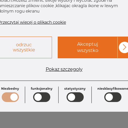
polach.Mozesz zmienic swoje wybory i wycofac zgode na
umieszczanie plikow cookie ,klikajac okragla ikone w lewym
dolnym rogu ekranu
Przeczytaj wiecej o plikach cookie
Akceptuj
odrzuc
wszystkie
wszystko
Wymagania
Pokaz szczegoly
L: 101.6 mm
T: 3.05 mm
OD1: 73.03 mm
Inch: 4" x 2.1/
T1: 3.05 mm
OD: 114.30 mm
Niezbedny
funkcjonalny
statystyczny
niesklasyfikowan