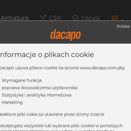
Armatura
CSR
Usługi
_
Polska
informacje o plikach cookie
na, 316/316L, ASTM A-403 WP-W, 2 1/2",
Dacapo uzywa plikow cookie na stronie www.dacapo.com,aby
-
Wymagane funkcje
-
poprawa doswiadczenia uzytkownika
16L, ASTM A-403 WP-W, 2 1/2", spawany
-
Statystyka i analityka internetowa
-
Marketing
Niektore pliki cokie sa utawiane przez strony trzecie
Akceptujesz wszystkie lub wybrane pliki cookie w ponizszych