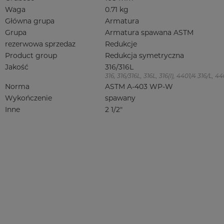
Waga
0.71 kg
Główna grupa
Armatura
Grupa
Armatura spawana ASTM
rezerwowa sprzedaz
Redukcje
Product group
Redukcja symetryczna
Jakość
316/316L
316, 316/316L, 316L, 316(l), 4401/4 316/L,
Norma
ASTM A-403 WP-W
Wykończenie
spawany
Inne
2 1/2"