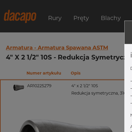
Rury
Pręty
Blachy
Armatura - Armatura Spawana ASTM
4" X 2 1/2" 10S - Redukcja Symetrycz
Numer artykułu
Opis
AR10225279
4" x 2 1/2" 10S
Redukcja symetryczna, 316/3