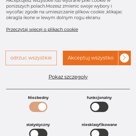
Akceptujesz wszystkie lub wybrane pliki cookie w
ponizszych polach.Mozesz zmienic swoje wybory i
Skontaktuj się z Dacapo,
drukuj etykiete
wycofac zgode na umieszczanie plikow cookie ,klikajac
aby uzyskać dostęp
okragla ikone w lewym dolnym rogu ekranu
Przeczytaj wiecej o plikach cookie
odrzuc wszystkie
Akceptuj wszystko
Specyfikacja produktu
Id produktu
AR10224484
Pokaz szczegoly
Rozmiar
3" mm
Grubość
40S mm
Waga
0.74 kg
Niezbedny
funkcjonalny
Główna grupa
Armatura
Grupa
Armatura spawana ASTM
rezerwowa sprzedaz
Redukcje
Product group
Redukcja symetryczna
statystyczny
niesklasyfikowane
Jakość
316/316L
316, 316/316L, 316L, 316(l), 4401/4 316/L,