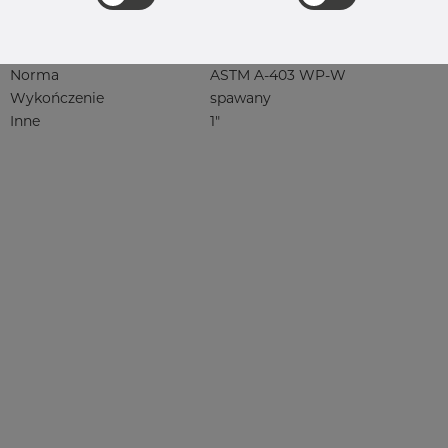
4404, 4404/316L, 4404-316/316L,
4408, 4418, QT900, 4432, 4432/316L,
4460, 4462, 4571, 4571 316Ti, syrefast,
sf, 1.4401, 1.4404
Norma
ASTM A-403 WP-W
Wykończenie
spawany
Inne
1"