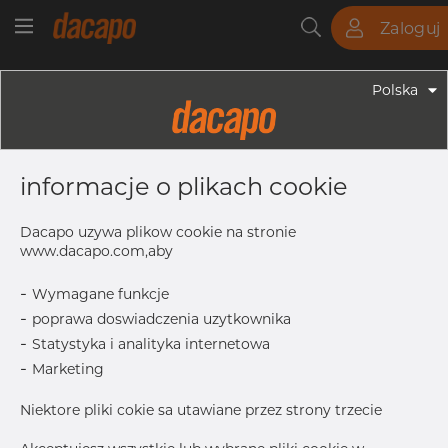
Zaloguj
Rury
Pręty
Blachy
Armatura
Polska
Armatura - Armatura Spawana ASTM
3" X 1" 40S - Redukcja
informacje o plikach cookie
Symetryczna, 316/316L, ASTM A-403
WP-W, 1", Spawany
Dacapo uzywa plikow cookie na stronie
www.dacapo.com,aby
-
Wymagane funkcje
T
5.49 mm
-
poprawa doswiadczenia uzytkownika
T1
3.38 mm
-
Statystyka i analityka internetowa
OD1
33.40 mm
-
Marketing
OD
88.90 mm
Niektore pliki cokie sa utawiane przez strony trzecie
L
88.9 mm
Inch
3" X 1" 4