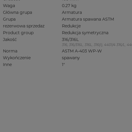
Waga
0.27 kg
Główna grupa
Armatura
Grupa
Armatura spawana ASTM
rezerwowa sprzedaz
Redukcje
Product group
Redukcja symetryczna
Jakość
316/316L
316, 316/316L, 316L, 316(l), 4401/4 316/L,
Norma
ASTM A-403 WP-W
Wykończenie
spawany
Inne
1"