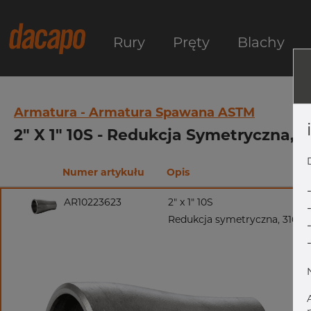
Rury
Pręty
Blachy
Armatura - Armatura Spawana ASTM
2" X 1" 10S - Redukcja Symetryczna,
Numer artykułu
Opis
AR10223623
2" x 1" 10S
Redukcja symetryczna, 316/3