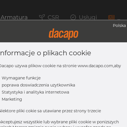
Armatura
CSR
Usługi
_
Polska
informacje o plikach cookie
 316/316L, ASTM A-403 WP-W, 1", Spawan
Dacapo uzywa plikow cookie na stronie www.dacapo.com,aby
-
Wymagane funkcje
-
poprawa doswiadczenia uzytkownika
16L, ASTM A-403 WP-W, 1", spawany
-
Statystyka i analityka internetowa
-
Marketing
Niektore pliki cokie sa utawiane przez strony trzecie
Akceptujesz wszystkie lub wybrane pliki cookie w ponizszych