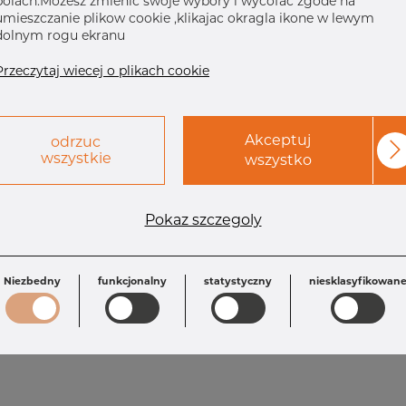
polach.Mozesz zmienic swoje wybory i wycofac zgode na
umieszczanie plikow cookie ,klikajac okragla ikone w lewym
dolnym rogu ekranu
Przeczytaj wiecej o plikach cookie
Akceptuj
odrzuc
wszystkie
wszystko
Wymagania
Pokaz szczegoly
Inch: 2" x 1" 1
T1: 2.77 mm
T: 2.77 mm
OD: 60.33 mm
OD1: 33.40 mm
L: 76.1 mm
Niezbedny
funkcjonalny
statystyczny
niesklasyfikowan