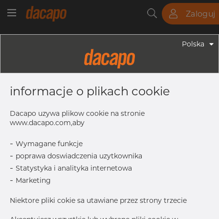
Zaloguj
Rury
Pręty
Blachy
Armatura
Polska
Armatura - Armatura Spawana ASTM
1 1/2" X 3/4" 10S - Redukcja
informacje o plikach cookie
Symetryczna, 316/316L, ASTM A-403
WP-W, 3/4", Spawany
Dacapo uzywa plikow cookie na stronie
www.dacapo.com,aby
-
Wymagane funkcje
Inch
1.1/2" X 3
-
poprawa doswiadczenia uzytkownika
T1
2.11 mm
-
Statystyka i analityka internetowa
OD
48.26 mm
-
Marketing
OD1
26.67 mm
Niektore pliki cokie sa utawiane przez strony trzecie
L
63.5 mm
T
2.77 mm