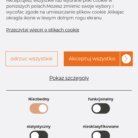
Akceptujesz wszystkie lub wybrane pliki cookie w
ponizszych polach.Mozesz zmienic swoje wybory i
Skontaktuj się z Dacapo,
drukuj etykiete
wycofac zgode na umieszczanie plikow cookie ,klikajac
aby uzyskać dostęp
okragla ikone w lewym dolnym rogu ekranu
DOSTAWA
Przeczytaj wiecej o plikach cookie
Następna
dostawa
Nov 26, 2026
30
SZCZEGÓŁY
odrzuc wszystkie
Akceptuj wszystko
Specyfikacja produktu
Id produktu
AR10223164
Pokaz szczegoly
Rozmiar
1 1/2" mm
Grubość
10S mm
Waga
0.15 kg
Niezbedny
funkcjonalny
Główna grupa
Armatura
Grupa
Armatura spawana ASTM
rezerwowa sprzedaz
Redukcje
Product group
Redukcja symetryczna
statystyczny
niesklasyfikowane
Jakość
316/316L