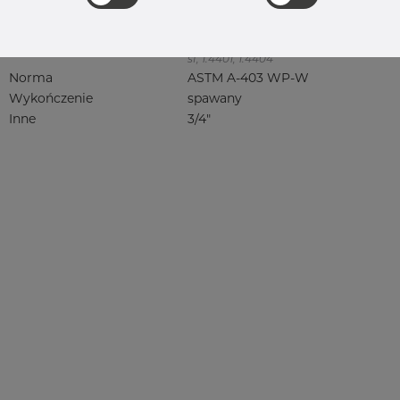
316, 316/316L, 316L, 316(l), 4401/4 316/L,
4404, 4404/316L, 4404-316/316L,
4408, 4418, QT900, 4432, 4432/316L,
4460, 4462, 4571, 4571 316Ti, syrefast,
sf, 1.4401, 1.4404
Norma
ASTM A-403 WP-W
Wykończenie
spawany
Inne
3/4"