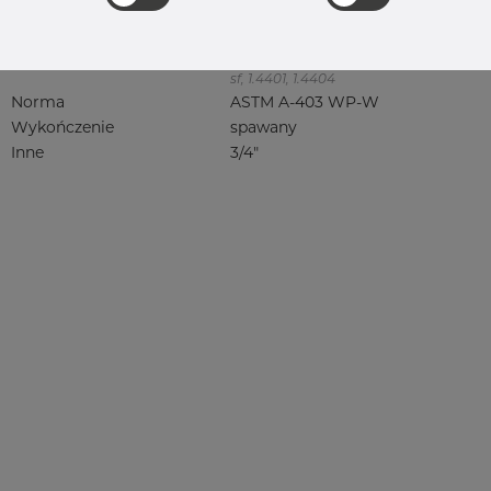
316, 316/316L, 316L, 316(l), 4401/4 316/L,
4404, 4404/316L, 4404-316/316L,
4408, 4418, QT900, 4432, 4432/316L,
4460, 4462, 4571, 4571 316Ti, syrefast,
sf, 1.4401, 1.4404
Norma
ASTM A-403 WP-W
Wykończenie
spawany
Inne
3/4"