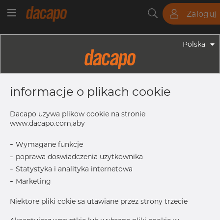
Zaloguj
Rury
Pręty
Blachy
Armatura
Polska
Armatura - Armatura Spawana ASTM
1 1/4" X 3/4" 10S - Redukcja
informacje o plikach cookie
Symetryczna, 316/316L, ASTM A-403
WP-W, 3/4", Spawany
Dacapo uzywa plikow cookie na stronie
www.dacapo.com,aby
-
Wymagane funkcje
T1
2.11 mm
-
poprawa doswiadczenia uzytkownika
T
2.77 mm
-
Statystyka i analityka internetowa
OD1
26.67 mm
-
Marketing
L
50.8 mm
Niektore pliki cokie sa utawiane przez strony trzecie
OD
42.16 mm
Inch
1.1_4" x 3