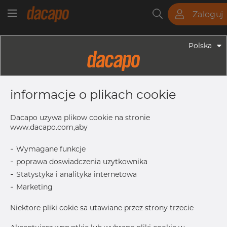
Zaloguj
Rury
Pręty
Blachy
Armatura
Polska
Armatura - Armatura Spawana ASTM
2" X 1 1/4" 10S - Redukcja
informacje o plikach cookie
Symetryczna, 304/304L, ASTM A-
403 WP-W, 1 1/4", Spawany
Dacapo uzywa plikow cookie na stronie
www.dacapo.com,aby
-
Wymagane funkcje
T
2.77 mm
-
poprawa doswiadczenia uzytkownika
OD1
42.16 mm
-
Statystyka i analityka internetowa
T1
2.77 mm
-
Marketing
L
76.1 mm
Niektore pliki cokie sa utawiane przez strony trzecie
OD
60.33 mm
Inch
2" x 1.1/