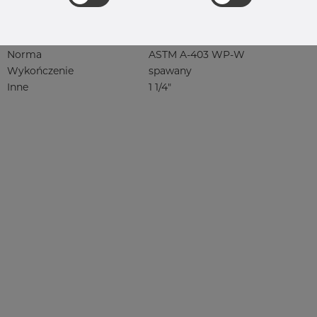
304, 304/304L, 304L, 4301, 4301/304,
4301/4307, 4301/6 304/L, 4301/7 304/L,
4307, 4307/304L, 4308, 4541, rustfri,
rf, 1.4301, 1.4307, 1.4307/304L
Norma
ASTM A-403 WP-W
Wykończenie
spawany
Inne
1 1/4"