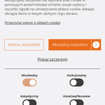
Akceptujesz wszystkie lub wybrane pliki cookie w
ponizszych polach.Mozesz zmienic swoje wybory i
Skontaktuj się z Dacapo,
drukuj etykiete
wycofac zgode na umieszczanie plikow cookie ,klikajac
aby uzyskać dostęp
okragla ikone w lewym dolnym rogu ekranu
DOSTAWA
Przeczytaj wiecej o plikach cookie
Nov 20, 2026
60
Następna
dostawa
Jan 3, 2027
20
SZCZEGÓŁY
odrzuc wszystkie
Akceptuj wszystko
Specyfikacja produktu
Pokaz szczegoly
Id produktu
AR10033680
Rozmiar
2" mm
Grubość
10S mm
Waga
Niezbedny
0.28 kg
funkcjonalny
Główna grupa
Armatura
Grupa
Armatura spawana ASTM
rezerwowa sprzedaz
Redukcje
statystyczny
niesklasyfikowane
Product group
Redukcja symetryczna
Jakość
304/304L