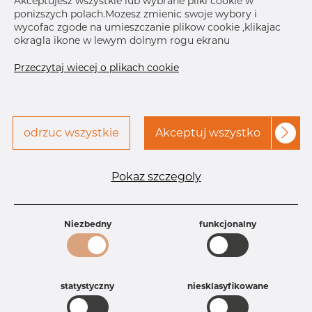
Akceptujesz wszystkie lub wybrane pliki cookie w
ponizszych polach.Mozesz zmienic swoje wybory i
Skontaktuj się z Dacapo,
drukuj etykiete
wycofac zgode na umieszczanie plikow cookie ,klikajac
aby uzyskać dostęp
okragla ikone w lewym dolnym rogu ekranu
DOSTAWA
Przeczytaj wiecej o plikach cookie
Oct 12, 2026
50
Oct 21, 2026
70
Nov 20, 2026
50
Następna
dostawa
Dec 22, 2026
60
odrzuc wszystkie
Akceptuj wszystko
SZCZEGÓŁY
Pokaz szczegoly
Specyfikacja produktu
Id produktu
AR10033623
Niezbedny
funkcjonalny
Rozmiar
2" mm
Grubość
10S mm
Waga
0.27 kg
Główna grupa
Armatura
statystyczny
niesklasyfikowane
Grupa
Armatura spawana ASTM
rezerwowa sprzedaz
Redukcje