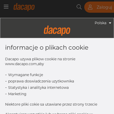
Zaloguj
Rury
Pręty
Blachy
Armatura
Polska
Armatura - Armatura Spawana ASTM
2" X 1" 10S - Redukcja Symetryczna,
informacje o plikach cookie
304/304L, ASTM A-403 WP-W, 1",
Spawany
Dacapo uzywa plikow cookie na stronie
www.dacapo.com,aby
-
Wymagane funkcje
T
2.77 mm
-
poprawa doswiadczenia uzytkownika
L
76.1 mm
-
Statystyka i analityka internetowa
OD
60.33 mm
-
Marketing
Inch
2" x 1" 1
Niektore pliki cokie sa utawiane przez strony trzecie
OD1
33.40 mm
T1
2.77 mm