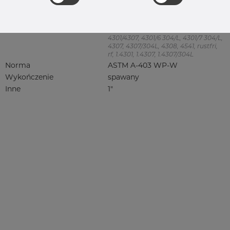
Product group
Redukcja symetryczna
Jakość
304/304L
304, 304/304L, 304L, 4301, 4301/304,
4301/4307, 4301/6 304/L, 4301/7 304/L,
4307, 4307/304L, 4308, 4541, rustfri,
rf, 1.4301, 1.4307, 1.4307/304L
Norma
ASTM A-403 WP-W
Wykończenie
spawany
Inne
1"