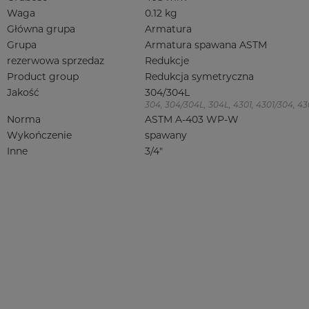
Waga
0.12 kg
Główna grupa
Armatura
Grupa
Armatura spawana ASTM
rezerwowa sprzedaz
Redukcje
Product group
Redukcja symetryczna
Jakość
304/304L
304, 304/304L, 304L, 4301, 4301/304, 4301
Norma
ASTM A-403 WP-W
Wykończenie
spawany
Inne
3/4"