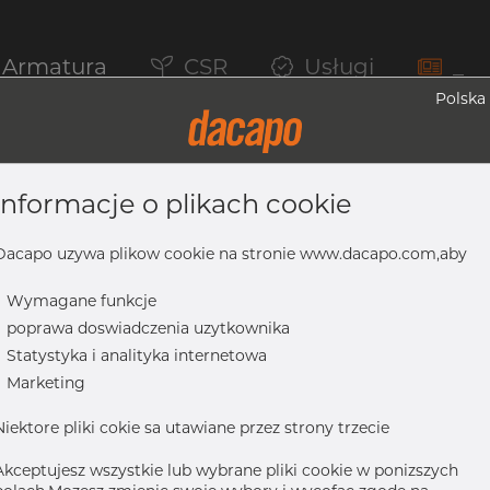
Armatura
CSR
Usługi
_
Polska
informacje o plikach cookie
a, 304/304L, ASTM A-403 WP-W, 3/4", 
Dacapo uzywa plikow cookie na stronie www.dacapo.com,aby
-
Wymagane funkcje
-
poprawa doswiadczenia uzytkownika
04L, ASTM A-403 WP-W, 3/4", spawany
-
Statystyka i analityka internetowa
-
Marketing
Niektore pliki cokie sa utawiane przez strony trzecie
Akceptujesz wszystkie lub wybrane pliki cookie w ponizszych