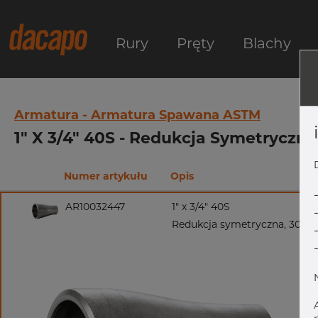
Rury
Pręty
Blachy
Armatura - Armatura Spawana ASTM
1" X 3/4" 40S - Redukcja Symetryczn
Numer artykułu
Opis
AR10032447
1" x 3/4" 40S
Redukcja symetryczna, 304/3