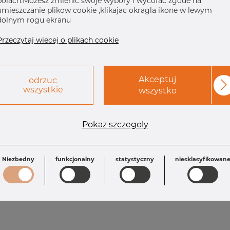
polach.Mozesz zmienic swoje wybory i wycofac zgode na
umieszczanie plikow cookie ,klikajac okragla ikone w lewym
dolnym rogu ekranu
Przeczytaj wiecej o plikach cookie
Akceptuj
odrzuc
wszystkie
wszystko
Wymagania
Pokaz szczegoly
L: 50.8 mm
OD1: 26.67 mm
T: 3.38 mm
Inch: 1" x 3/4"
T1: 2.87 mm
OD: 33.40 mm
Niezbedny
funkcjonalny
statystyczny
niesklasyfikowan