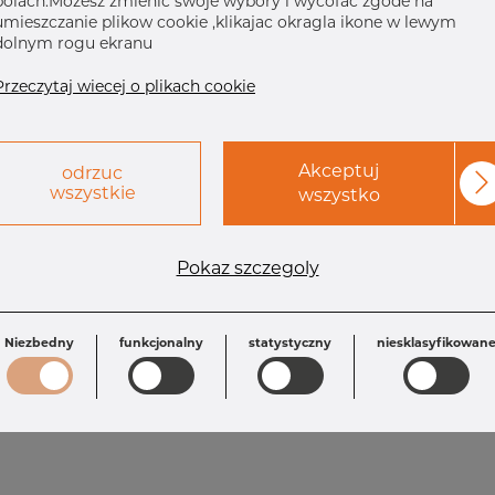
polach.Mozesz zmienic swoje wybory i wycofac zgode na
umieszczanie plikow cookie ,klikajac okragla ikone w lewym
dolnym rogu ekranu
Przeczytaj wiecej o plikach cookie
Akceptuj
odrzuc
wszystkie
wszystko
Wymagania
Pokaz szczegoly
OD: 273.05 mm
H: 127.0 mm
Inch: 10” SCH 40
T: 9.27 mm
Niezbedny
funkcjonalny
statystyczny
niesklasyfikowan