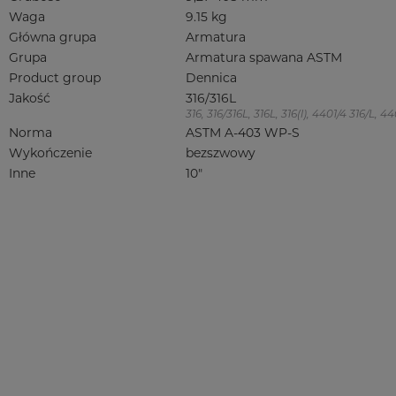
Waga
9.15 kg
Główna grupa
Armatura
Grupa
Armatura spawana ASTM
Product group
Dennica
Jakość
316/316L
316, 316/316L, 316L, 316(l), 4401/4 316/L,
Norma
ASTM A-403 WP-S
Wykończenie
bezszwowy
Inne
10"