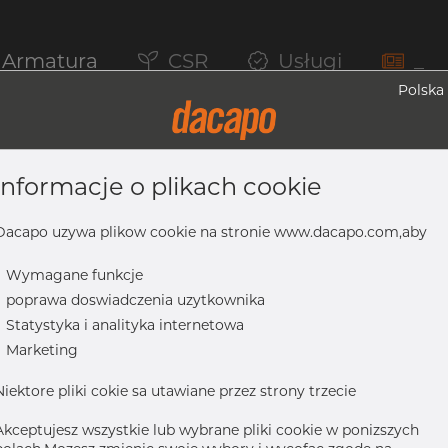
Armatura
CSR
Usługi
_
Polska
informacje o plikach cookie
ica, 316/316L, ASTM A-403 WP-S, 10", 
Dacapo uzywa plikow cookie na stronie www.dacapo.com,aby
-
Wymagane funkcje
m
-
poprawa doswiadczenia uzytkownika
03 WP-S, 10", bezszwowy
-
Statystyka i analityka internetowa
-
Marketing
Niektore pliki cokie sa utawiane przez strony trzecie
Akceptujesz wszystkie lub wybrane pliki cookie w ponizszych