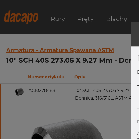
Rury
Pręty
Blachy
Armatura - Armatura Spawana ASTM
10" SCH 40S 273.05 X 9.27 Mm - Denn
Numer artykułu
Opis
AC10228488
10" SCH 40S 273.05 x 9.27 m
Dennica, 316/316L, ASTM A-4