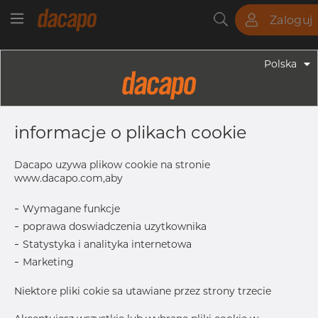
Zaloguj
Rury
Pręty
Blachy
Armatura
Polska
Armatura - Armatura Spawana ASTM
2" SCH 10S 60.33 X 2.77 Mm -
informacje o plikach cookie
Dennica, 316/316L, ASTM A-403
WP-S, 2", Bezszwowy
Dacapo uzywa plikow cookie na stronie
www.dacapo.com,aby
-
Wymagane funkcje
T
2.77 mm
-
poprawa doswiadczenia uzytkownika
OD
60.33 mm
-
Statystyka i analityka internetowa
H
38.1 mm
-
Marketing
Inch
2” SCH 10S
Niektore pliki cokie sa utawiane przez strony trzecie