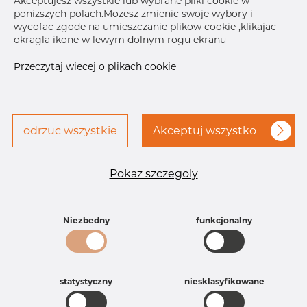
Akceptujesz wszystkie lub wybrane pliki cookie w
Skontaktuj się z Dacapo,
ponizszych polach.Mozesz zmienic swoje wybory i
drukuj etykiete
aby uzyskać dostęp
wycofac zgode na umieszczanie plikow cookie ,klikajac
okragla ikone w lewym dolnym rogu ekranu
DOSTAWA
Przeczytaj wiecej o plikach cookie
Aug 28, 2026
156
Nov 26, 2026
130
Następna
dostawa
Dec 22, 2026
290
odrzuc wszystkie
Akceptuj wszystko
SZCZEGÓŁY
Specyfikacja produktu
Pokaz szczegoly
Id produktu
AC10225110
Rozmiar
60,33 mm
Niezbedny
funkcjonalny
Grubość
2,77-10S mm
Waga
0.19 kg
Główna grupa
Armatura
Grupa
Armatura spawana ASTM
statystyczny
niesklasyfikowane
Product group
Dennica
Jakość
316/316L