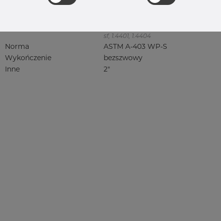
316, 316/316L, 316L, 316(l), 4401/4 316/L,
4404, 4404/316L, 4404-316/316L,
4408, 4418, QT900, 4432, 4432/316L,
4460, 4462, 4571, 4571 316Ti, syrefast,
sf, 1.4401, 1.4404
Norma
ASTM A-403 WP-S
Wykończenie
bezszwowy
Inne
2"