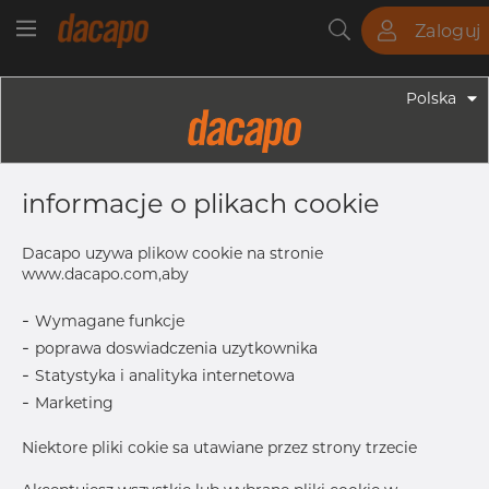
Zaloguj
Rury
Pręty
Blachy
Armatura
Polska
Armatura - Armatura Spawana ASTM
5" X 2 1/2" 40S - Redukcja
informacje o plikach cookie
Symetryczna, 316/316L, ASTM A-403
WP-W, 2 1/2", Spawany
Dacapo uzywa plikow cookie na stronie
www.dacapo.com,aby
-
Wymagane funkcje
OD1
73.03 mm
-
poprawa doswiadczenia uzytkownika
T1
5.16 mm
-
Statystyka i analityka internetowa
Inch
5" x 2.1_2
-
Marketing
T
6.55 mm
Niektore pliki cokie sa utawiane przez strony trzecie
L
127.0 mm
OD
141.30 mm