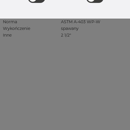
4404, 4404/316L, 4404-316/316L,
4408, 4418, QT900, 4432, 4432/316L,
4460, 4462, 4571, 4571 316Ti, syrefast,
sf, 1.4401, 1.4404
Norma
ASTM A-403 WP-W
Wykończenie
spawany
Inne
2 1/2"