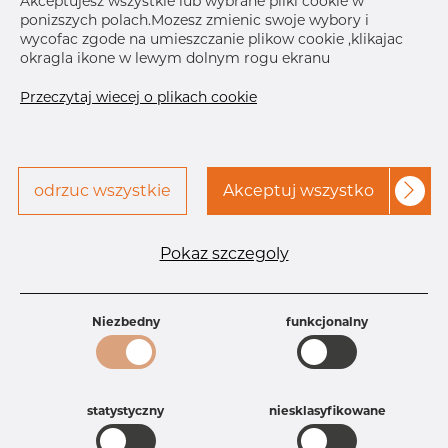
Akceptujesz wszystkie lub wybrane pliki cookie w
ponizszych polach.Mozesz zmienic swoje wybory i
Skontaktuj się z Dacapo,
drukuj etykiete
wycofac zgode na umieszczanie plikow cookie ,klikajac
aby uzyskać dostęp
okragla ikone w lewym dolnym rogu ekranu
Przeczytaj wiecej o plikach cookie
odrzuc wszystkie
Akceptuj wszystko
Specyfikacja produktu
Id produktu
AR10225687
Pokaz szczegoly
Rozmiar
5" mm
Grubość
40S mm
Waga
2.27 kg
Niezbedny
funkcjonalny
Główna grupa
Armatura
Grupa
Armatura spawana ASTM
rezerwowa sprzedaz
Redukcje
Product group
Redukcja symetryczna
statystyczny
niesklasyfikowane
Jakość
316/316L
316, 316/316L, 316L, 316(l), 4401/4 316/L,