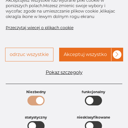
Akceptujesz wszystkie lub wybrane pliki cookie w
ponizszych polach.Mozesz zmienic swoje wybory i
Skontaktuj się z Dacapo,
drukuj etykiete
wycofac zgode na umieszczanie plikow cookie ,klikajac
aby uzyskać dostęp
okragla ikone w lewym dolnym rogu ekranu
DOSTAWA
Przeczytaj wiecej o plikach cookie
Aug 28, 2026
3
Następna
dostawa
Oct 12, 2026
3
SZCZEGÓŁY
odrzuc wszystkie
Akceptuj wszystko
Specyfikacja produktu
Pokaz szczegoly
Id produktu
AR10036566
Rozmiar
10" mm
Grubość
40S mm
Waga
Niezbedny
8.78 kg
funkcjonalny
Główna grupa
Armatura
Grupa
Armatura spawana ASTM
rezerwowa sprzedaz
Redukcje
statystyczny
niesklasyfikowane
Product group
Redukcja symetryczna
Jakość
304/304L