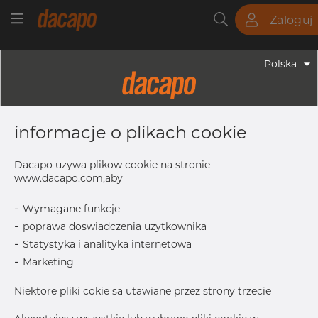
Zaloguj
Rury
Pręty
Blachy
Armatura
Polska
Armatura - Armatura Spawana ASTM
10" X 6" 40S - Redukcja
informacje o plikach cookie
Symetryczna, 304/304L, ASTM A-
403 WP-W, 6", Spawany
Dacapo uzywa plikow cookie na stronie
www.dacapo.com,aby
-
Wymagane funkcje
OD
273.05 mm
-
poprawa doswiadczenia uzytkownika
T
9.27 mm
-
Statystyka i analityka internetowa
L
179.0 mm
-
Marketing
T1
7.11 mm
Niektore pliki cokie sa utawiane przez strony trzecie
Inch
10" X 6"
OD1
168.28 mm