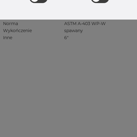
304, 304/304L, 304L, 4301, 4301/304,
4301/4307, 4301/6 304/L, 4301/7 304/L,
4307, 4307/304L, 4308, 4541, rustfri,
rf, 1.4301, 1.4307, 1.4307/304L
Norma
ASTM A-403 WP-W
Wykończenie
spawany
Inne
6"