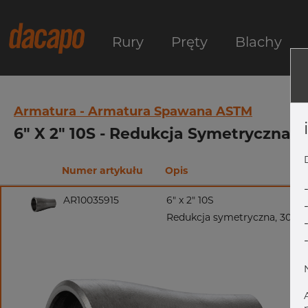
Rury
Pręty
Blachy
Armatura - Armatura Spawana ASTM
6" X 2" 10S - Redukcja Symetryczna
Numer artykułu
Opis
AR10035915
6" x 2" 10S
Redukcja symetryczna, 304/