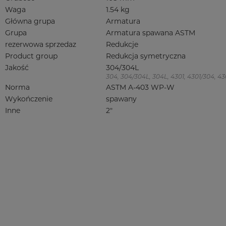
Waga
1.54 kg
Główna grupa
Armatura
Grupa
Armatura spawana ASTM
rezerwowa sprzedaz
Redukcje
Product group
Redukcja symetryczna
Jakość
304/304L
304, 304/304L, 304L, 4301, 4301/304, 4301
Norma
ASTM A-403 WP-W
Wykończenie
spawany
Inne
2"