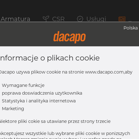
Armatura
CSR
Usługi
_
Polska
informacje o plikach cookie
, 304/304L, ASTM A-403 WP-W, 2", Spaw
Dacapo uzywa plikow cookie na stronie www.dacapo.com,aby
-
Wymagane funkcje
-
poprawa doswiadczenia uzytkownika
304L, ASTM A-403 WP-W, 2", spawany
-
Statystyka i analityka internetowa
-
Marketing
Niektore pliki cokie sa utawiane przez strony trzecie
Akceptujesz wszystkie lub wybrane pliki cookie w ponizszych