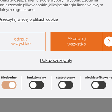
polach.Mozesz zmienic swoje wybory i wycofac zgode na
umieszczanie plikow cookie ,klikajac okragla ikone w lewym
dolnym rogu ekranu
Przeczytaj wiecej o plikach cookie
Akceptuj
odrzuc
wszystkie
wszystko
Wymagania
Pokaz szczegoly
OD1: 60.33 mm
L: 140.0 mm
OD: 168.28 mm
Inch: 6" x 2" SC
T1: 2.77 mm
T: 3.40 mm
Niezbedny
funkcjonalny
statystyczny
niesklasyfikowan