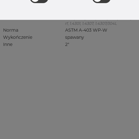
Jakość
304/304L
304, 304/304L, 304L, 4301, 4301/304,
4301/4307, 4301/6 304/L, 4301/7 304/L,
4307, 4307/304L, 4308, 4541, rustfri,
rf, 1.4301, 1.4307, 1.4307/304L
Norma
ASTM A-403 WP-W
Wykończenie
spawany
Inne
2"