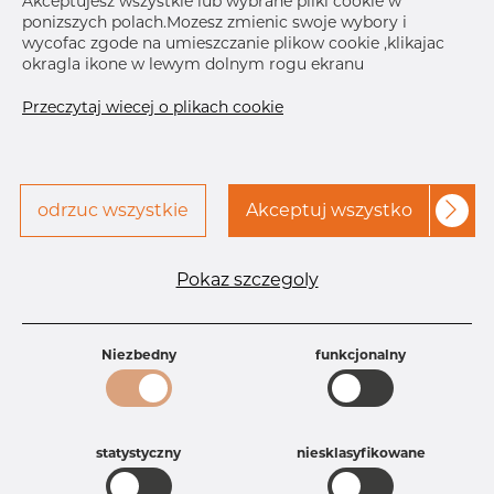
Akceptujesz wszystkie lub wybrane pliki cookie w
ponizszych polach.Mozesz zmienic swoje wybory i
Skontaktuj się z Dacapo,
drukuj etykiete
wycofac zgode na umieszczanie plikow cookie ,klikajac
aby uzyskać dostęp
okragla ikone w lewym dolnym rogu ekranu
DOSTAWA
Przeczytaj wiecej o plikach cookie
Brak na składzie
Oct 12, 2026
23
Następna
odrzuc wszystkie
Akceptuj wszystko
dostawa
Oct 21, 2026
1
Specyfikacja produktu
Pokaz szczegoly
Id produktu
AR10035252
Rozmiar
4" mm
Grubość
40S mm
Niezbedny
funkcjonalny
Waga
1.27 kg
Główna grupa
Armatura
Grupa
Armatura spawana ASTM
rezerwowa sprzedaz
statystyczny
Redukcje
niesklasyfikowane
Product group
Redukcja symetryczna