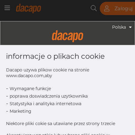
Zaloguj
Rury
Pręty
Blachy
Armatura
Polska
Armatura - Armatura Spawana ASTM
4" X 2" 40S - Redukcja
informacje o plikach cookie
Symetryczna, 304/304L, ASTM A-
403 WP-W, 2", Spawany
Dacapo uzywa plikow cookie na stronie
www.dacapo.com,aby
-
Wymagane funkcje
OD1
60.33 mm
-
poprawa doswiadczenia uzytkownika
Inch
4" x 2" 4
-
Statystyka i analityka internetowa
T1
3.91 mm
-
Marketing
OD
114.30 mm
Niektore pliki cokie sa utawiane przez strony trzecie
T
6.02 mm
L
101.6 mm