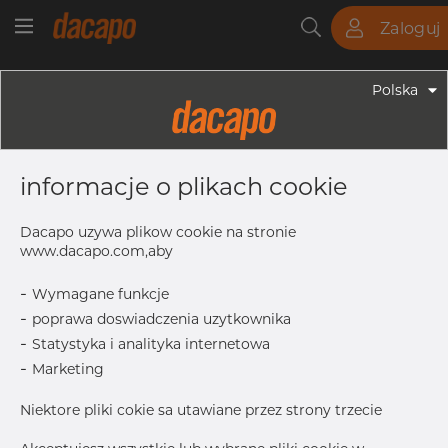
Zaloguj
Rury
Pręty
Blachy
Armatura
Polska
Armatura - Armatura Spawana ASTM
8" SCH 10S 219.08 X 3.76 Mm -
informacje o plikach cookie
Dennica, 304/304L, ASTM A-403
WP-S, 8", Bezszwowy
Dacapo uzywa plikow cookie na stronie
www.dacapo.com,aby
-
Wymagane funkcje
T
3.76 mm
-
poprawa doswiadczenia uzytkownika
OD
219.08 mm
-
Statystyka i analityka internetowa
H
101.6 mm
-
Marketing
Inch
8” SCH 10S
Niektore pliki cokie sa utawiane przez strony trzecie