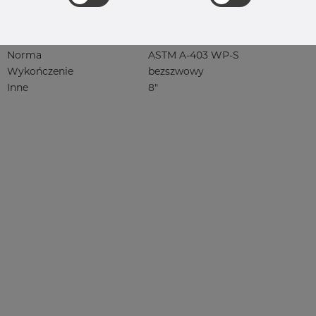
304, 304/304L, 304L, 4301, 4301/304,
4301/4307, 4301/6 304/L, 4301/7 304/L,
4307, 4307/304L, 4308, 4541, rustfri,
rf, 1.4301, 1.4307, 1.4307/304L
Norma
ASTM A-403 WP-S
Wykończenie
bezszwowy
Inne
8"