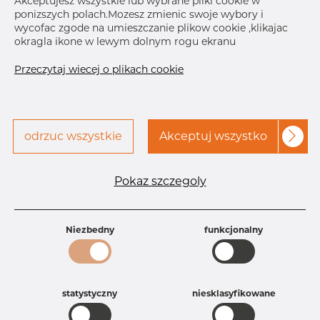
Akceptujesz wszystkie lub wybrane pliki cookie w
Skontaktuj się z Dacapo,
ponizszych polach.Mozesz zmienic swoje wybory i
drukuj etykiete
aby uzyskać dostęp
wycofac zgode na umieszczanie plikow cookie ,klikajac
okragla ikone w lewym dolnym rogu ekranu
DOSTAWA
Przeczytaj wiecej o plikach cookie
Sep 28, 2026
30
Nov 26, 2026
130
Następna
dostawa
Dec 22, 2026
40
odrzuc wszystkie
Akceptuj wszystko
SZCZEGÓŁY
Specyfikacja produktu
Pokaz szczegoly
Id produktu
AC10038114
Rozmiar
219,08 mm
Niezbedny
funkcjonalny
Grubość
3,76-10S mm
Waga
2.38 kg
Główna grupa
Armatura
Grupa
Armatura spawana ASTM
statystyczny
niesklasyfikowane
Product group
Dennica
Jakość
304/304L