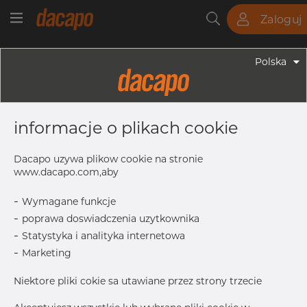
Zaloguj
Rury
Pręty
Blachy
Armatura
Polska
Armatura - Armatura Spożywcza
19.0 X 1.5 Mm R= 35.0 - Kolanko 45°,
informacje o plikach cookie
4404/316L, DIN 11852 BS / EN 10374
BS, Krótki, R=35, Satynowy, Rₐ 0,8
Dacapo uzywa plikow cookie na stronie
Μm, FD+, Hartowane
www.dacapo.com,aby
-
Wymagane funkcje
-
poprawa doswiadczenia uzytkownika
S
1.5 mm
-
Statystyka i analityka internetowa
D1
19.0 mm
-
Marketing
R
35.0 mm
Niektore pliki cokie sa utawiane przez strony trzecie