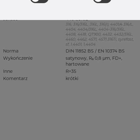
Product group
Kolanko 45°
Kolanko 45 stopień
Jakość
4404/316L
316, 316/316L, 316L, 316(l), 4401/4 316/L,
4404, 4404/316L, 4404-316/316L,
4408, 4418, QT900, 4432, 4432/316L,
4460, 4462, 4571, 4571 316Ti, syrefast,
sf, 1.4401, 1.4404
Norma
DIN 11852 BS / EN 10374 BS
Wykończenie
satynowy, Rₐ 0,8 µm, FD+,
hartowane
Inne
R=35
Komentarz
krótki