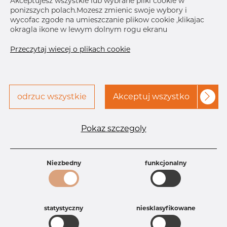
Akceptujesz wszystkie lub wybrane pliki cookie w
ponizszych polach.Mozesz zmienic swoje wybory i
wycofac zgode na umieszczanie plikow cookie ,klikajac
Skontaktuj się z Dacapo,
drukuj etykiete
okragla ikone w lewym dolnym rogu ekranu
aby uzyskać dostęp
Przeczytaj wiecej o plikach cookie
DOSTAWA
Aug 18, 2026
18
Sep 11, 2026
32
Następna
odrzuc wszystkie
Akceptuj wszystko
dostawa
Dec 7, 2026
30
SZCZEGÓŁY
Pokaz szczegoly
Specyfikacja produktu
Id produktu
DB41342337
Niezbedny
funkcjonalny
Rozmiar
19 mm
Grubość
1,5 mm
Waga
0.03 kg
Główna grupa
Armatura
statystyczny
niesklasyfikowane
Grupa
Armatura spożywcza
rezerwowa sprzedaz
Kolanko