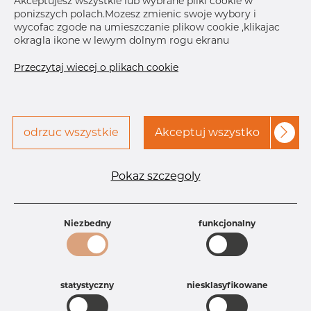
Akceptujesz wszystkie lub wybrane pliki cookie w
ponizszych polach.Mozesz zmienic swoje wybory i
wycofac zgode na umieszczanie plikow cookie ,klikajac
Skontaktuj się z Dacapo,
drukuj etykiete
okragla ikone w lewym dolnym rogu ekranu
aby uzyskać dostęp
Przeczytaj wiecej o plikach cookie
DOSTAWA
Następna
dostawa
Dec 16, 2026
45
odrzuc wszystkie
Akceptuj wszystko
SZCZEGÓŁY
Specyfikacja produktu
Pokaz szczegoly
Id produktu
DB40343298
Rozmiar
35 mm
Grubość
1,5 mm
Niezbedny
funkcjonalny
Waga
0.05 kg
Główna grupa
Armatura
Grupa
Armatura spożywcza
statystyczny
niesklasyfikowane
rezerwowa sprzedaz
Kolanko
Product group
Kolanko 45°