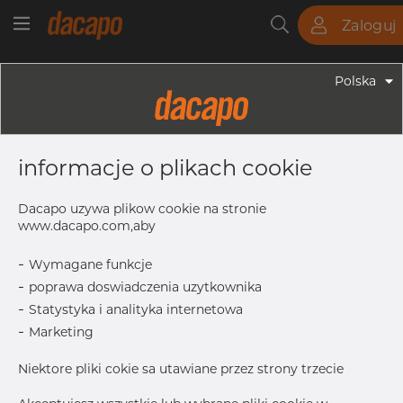
Zaloguj
Rury
Pręty
Blachy
Armatura
Polska
Armatura - Armatura Spożywcza
35.0 X 1.5 Mm R= 55.0 - Kolanko 45°,
informacje o plikach cookie
4404/316L, DIN 11852 BS / EN 10374
BS, Krótki, R=55, Matowy,
Dacapo uzywa plikow cookie na stronie
Hartowane
www.dacapo.com,aby
-
Wymagane funkcje
-
poprawa doswiadczenia uzytkownika
S
1.5 mm
-
Statystyka i analityka internetowa
D1
35.0 mm
-
Marketing
R
55.0 mm
Niektore pliki cokie sa utawiane przez strony trzecie