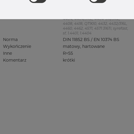
Kolanko 45 stopień
Jakość
4404/316L
316, 316/316L, 316L, 316(l), 4401/4 316/L,
4404, 4404/316L, 4404-316/316L,
4408, 4418, QT900, 4432, 4432/316L,
4460, 4462, 4571, 4571 316Ti, syrefast,
sf, 1.4401, 1.4404
Norma
DIN 11852 BS / EN 10374 BS
Wykończenie
matowy, hartowane
Inne
R=55
Komentarz
krótki