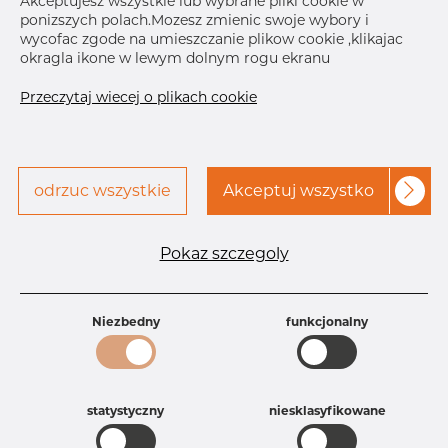
Akceptujesz wszystkie lub wybrane pliki cookie w
Skontaktuj się z Dacapo,
ponizszych polach.Mozesz zmienic swoje wybory i
drukuj etykiete
aby uzyskać dostęp
wycofac zgode na umieszczanie plikow cookie ,klikajac
okragla ikone w lewym dolnym rogu ekranu
Przeczytaj wiecej o plikach cookie
odrzuc wszystkie
Akceptuj wszystko
Specyfikacja produktu
Id produktu
DB31343163
Pokaz szczegoly
Rozmiar
28 mm
Grubość
1,5 mm
Waga
0.07 kg
Niezbedny
funkcjonalny
Główna grupa
Armatura
Grupa
Armatura spożywcza
rezerwowa sprzedaz
Kolanko
Product group
Kolanko 90°
statystyczny
niesklasyfikowane
Kolanko 90 stopień
Jakość
4404/316L