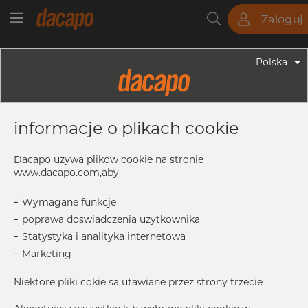
Zaloguj
Rury
Pręty
Blachy
Armatura
Polska
Armatura - Armatura Spożywcza
28.0 X 1.5 Mm R= 50.0 - Kolanko 90°,
informacje o plikach cookie
4404/316L, DIN 11852, Krótki, R=50,
Matowy, Hartowane
Dacapo uzywa plikow cookie na stronie
www.dacapo.com,aby
-
Wymagane funkcje
D1
28.0 mm
-
poprawa doswiadczenia uzytkownika
L1
50.0 mm
-
Statystyka i analityka internetowa
S
1.5 mm
-
Marketing
R
50.0 mm
Niektore pliki cokie sa utawiane przez strony trzecie