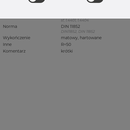
316, 316/316L, 316L, 316(l), 4401/4 316/L,
4404, 4404/316L, 4404-316/316L,
4408, 4418, QT900, 4432, 4432/316L,
4460, 4462, 4571, 4571 316Ti, syrefast,
sf, 1.4401, 1.4404
Norma
DIN 11852
DIN11852, DIN 11852
Wykończenie
matowy, hartowane
Inne
R=50
Komentarz
krótki