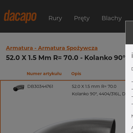
Rury
Pręty
Blachy
Armatura - Armatura Spożywcza
52.0 X 1.5 Mm R= 70.0 - Kolanko 90°,
Numer artykułu
Opis
DB30344761
52.0 X 1.5 mm R= 70.0
Kolanko 90°, 4404/316L, DIN 1