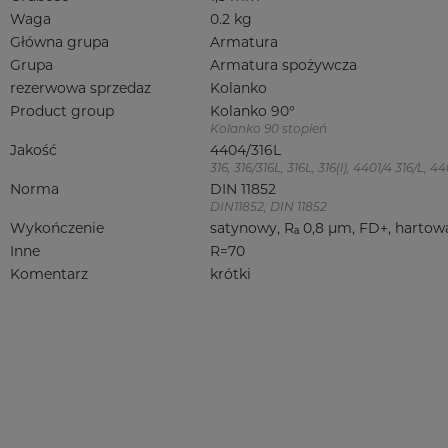
Waga
0.2 kg
Główna grupa
Armatura
Grupa
Armatura spożywcza
rezerwowa sprzedaz
Kolanko
Product group
Kolanko 90°
Kolanko 90 stopień
Jakość
4404/316L
316, 316/316L, 316L, 316(l), 4401/4 316/L,
Norma
DIN 11852
DIN11852, DIN 11852
Wykończenie
satynowy, Rₐ 0,8 µm, FD+, hartow
Inne
R=70
Komentarz
krótki