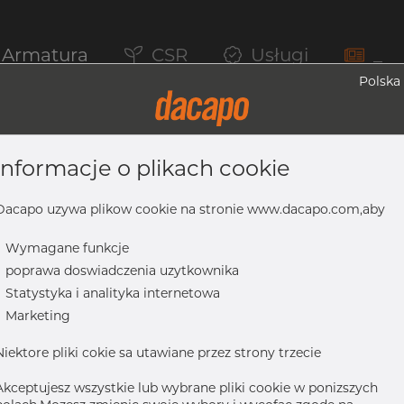
Armatura
CSR
Usługi
_
Polska
informacje o plikach cookie
 4404/316L, DIN 11852, Krótki, R=70, Sa
Dacapo uzywa plikow cookie na stronie www.dacapo.com,aby
-
Wymagane funkcje
-
poprawa doswiadczenia uzytkownika
1852, krótki, R=70, satynowy, Rₐ 0,8 µm, FD+, hartowane
-
Statystyka i analityka internetowa
-
Marketing
Niektore pliki cokie sa utawiane przez strony trzecie
Akceptujesz wszystkie lub wybrane pliki cookie w ponizszych