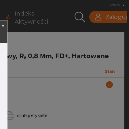
Polska
Indeks
Zaloguj
Aktywności
tynowy, Rₐ 0,8 Μm, FD+, Hartowane
Stan
drukuj etykiete