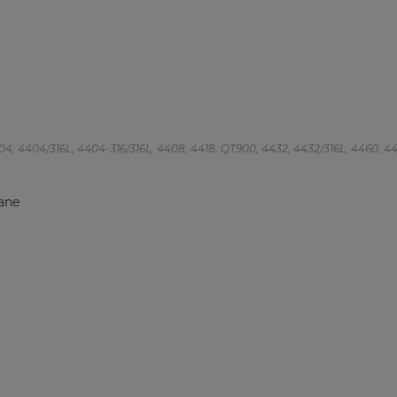
 4404, 4404/316L, 4404-316/316L, 4408, 4418, QT900, 4432, 4432/316L, 4460, 4462
ane