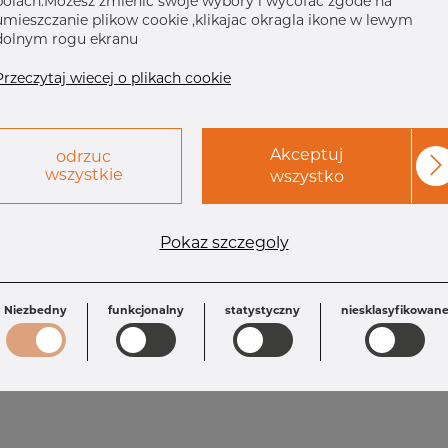
polach.Mozesz zmienic swoje wybory i wycofac zgode na
umieszczanie plikow cookie ,klikajac okragla ikone w lewym
dolnym rogu ekranu
Przeczytaj wiecej o plikach cookie
Akceptuj
odrzuc
wszystkie
wszystko
Wymagania
Pokaz szczegoly
L1: 70.0 mm
D1: 52.0 mm
S: 1.5 mm
R: 70.0 mm
Niezbedny
funkcjonalny
statystyczny
niesklasyfikowan